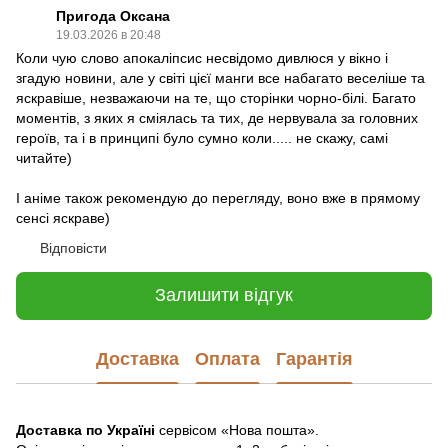
Пригода Оксана
19.03.2026 в 20:48
Коли чую слово апокаліпсис несвідомо дивлюся у вікно і
згадую новини, але у світі цієї манги все набагато веселіше та
яскравіше, незважаючи на те, що сторінки чорно-білі. Багато
моментів, з яких я сміялась та тих, де нервувала за головних
героїв, та і в принципі було сумно коли..... не скажу, самі
читайте)
І аніме також рекомендую до перегляду, воно вже в прямому
сенсі яскраве)
Відповісти
Залишити відгук
Доставка
Оплата
Гарантія
Доставка по Україні
сервісом «Нова пошта».