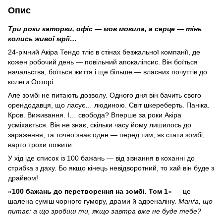
Опис
Три роки каторги, офіс — мов могила, а серце — тінь
колись живої мрії…
24-річний Акіра Тендо тліє в стінах безжальної компанії, де
кожен робочий день — повільний апокаліпсис. Він боїться
начальства, боїться життя і ще більше — власних почуттів до
колеги Ооторі.
Але зомбі не питають дозволу. Одного дня він бачить свого
орендодавця, що ласує… людиною. Світ шкереберть. Паніка.
Кров. Виживання. І… свобода? Вперше за роки Акіра
усміхається. Він не знає, скільки часу йому лишилось до
зараження, та точно знає одне — перед тим, як стати зомбі,
варто трохи пожити.
У хід іде список із 100 бажань — від зізнання в коханні до
стрибка з даху. Бо якщо кінець невідворотний, то хай він буде з
драйвом!
«
100 бажань до перетворення на зомбі. Том 1
» — це
шалена суміш чорного гумору, драми й адреналіну.
Манґа, що
питає: а що зробиш ти, якщо завтра вже не буде тебе?