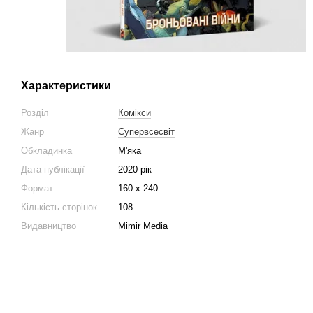
Характеристики
Розділ
Комікси
Жанр
Супервсесвіт
Обкладинка
М'яка
Дата публікації
2020 рік
Формат
160 x 240
Кількість сторінок
108
Видавництво
Mimir Media