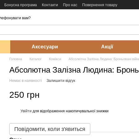
Бонусна програма
Контакти
Про нас
Повернення товару
лефонувати вам?
Аксесуари
Акції
Головна
Каталог
Комікси
Абсолютна Залізна Людина: Броньовані вій
Абсолютна Залізна Людина: Бронь
Немає в наявності
Залишити відгук
250 грн
Увійти
для відображення накопичувальної знижки
%
Повідомити, коли з'явиться