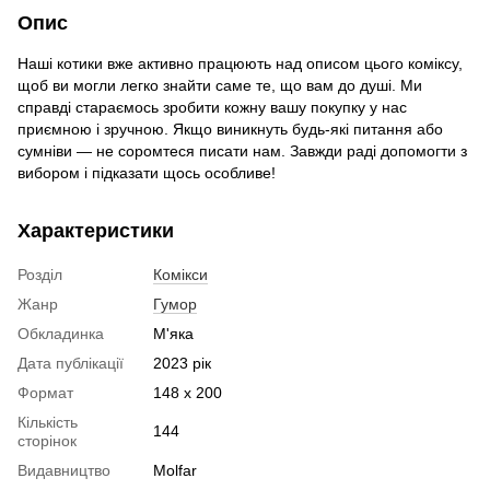
Опис
Наші котики вже активно працюють над описом цього коміксу,
щоб ви могли легко знайти саме те, що вам до душі. Ми
справді стараємось зробити кожну вашу покупку у нас
приємною і зручною. Якщо виникнуть будь-які питання або
сумніви — не соромтеся писати нам. Завжди раді допомогти з
вибором і підказати щось особливе!
Характеристики
Розділ
Комікси
Жанр
Гумор
Обкладинка
М'яка
Дата публікації
2023 рік
Формат
148 x 200
Кількість
144
сторінок
Видавництво
Molfar