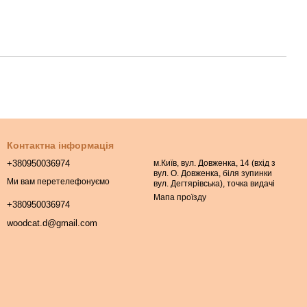
Контактна інформація
+380950036974
м.Київ, вул. Довженка, 14 (вхід з
вул. О. Довженка, біля зупинки
Ми вам перетелефонуємо
вул. Дегтярівська), точка видачі
Мапа проїзду
+380950036974
woodcat.d@gmail.com