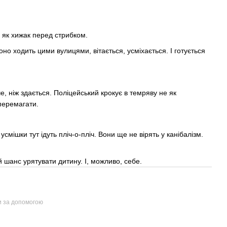
 як хижак перед стрибком.
оно ходить цими вулицями, вітається, усміхається. І готується
 ніж здається. Поліцейський крокує в темряву не як
 перемагати.
усмішки тут ідуть пліч-о-пліч. Вони ще не вірять у канібалізм.
й шанс урятувати дитину. І, можливо, себе.
и за допомогою