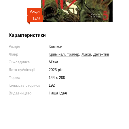
Акція
−14%
Характеристики
Розділ
Комікси
Жанр
Кримінал, трилер
,
Жахи
,
Детектив
Обкладинка
М'яка
Дата публікації
2023 рік
Формат
144 х 200
Кількість сторінок
192
Видавництво
Наша Ідея