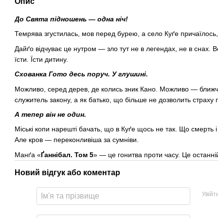
Опис
До Свята підношень — одна ніч!
Темрява згустилась, мов перед бурею, а село Куґе причаїлось,
Дайґо відчуває це нутром — зло тут не в легендах, не в снах. В
їсти. Їсти дитину.
Схованка Гото десь поруч. У глушині.
Можливо, серед дерев, де колись зник Кано. Можливо — ближче,
служитель закону, а як батько, що більше не дозволить страху
А тепер він не один.
Міські копи нарешті бачать, що в Куґе щось не так. Що смерть і 
Але кров — переконливіша за сумніви.
Манґа «
Ґаннібал. Том 5
» — це гонитва проти часу. Це останні
Новий відгук або коментар
Увійт