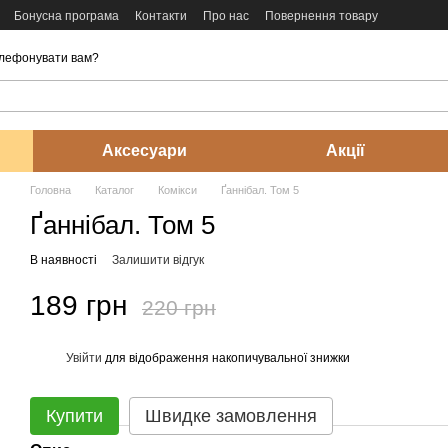
Бонусна програма
Контакти
Про нас
Повернення товару
лефонувати вам?
Аксесуари
Акції
Головна
Каталог
Комікси
Ґаннібал. Том 5
Ґаннібал. Том 5
В наявності
Залишити відгук
189 грн
220 грн
Увійти
для відображення накопичувальної знижки
%
Купити
Швидке замовлення