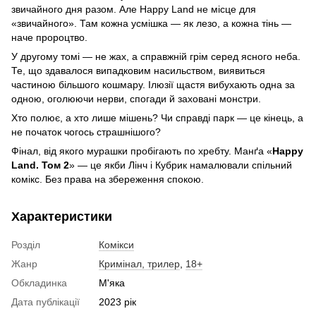
звичайного дня разом. Але Happy Land не місце для
«звичайного». Там кожна усмішка — як лезо, а кожна тінь —
наче пророцтво.
У другому томі — не жах, а справжній грім серед ясного неба.
Те, що здавалося випадковим насильством, виявиться
частиною більшого кошмару. Ілюзії щастя вибухають одна за
одною, оголюючи нерви, спогади й заховані монстри.
Хто полює, а хто лише мішень? Чи справді парк — це кінець, а
не початок чогось страшнішого?
Фінал, від якого мурашки пробігають по хребту. Манґа «
Happy
Land. Том 2
» — це якби Лінч і Кубрик намалювали спільний
комікс. Без права на збереження спокою.
Характеристики
Розділ
Комікси
Жанр
Кримінал, трилер
,
18+
Обкладинка
М'яка
Дата публікації
2023 рік