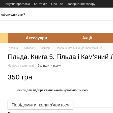
Бонусна програма
Контакти
Про нас
Повернення товару
лефонувати вам?
Аксесуари
Акції
Головна
Каталог
Комікси
Гільда. Книга 5. Гільда і Кам'яний Ліс
Гільда. Книга 5. Гільда і Кам'яний 
Немає в наявності
Залишити відгук
350 грн
Увійти
для відображення накопичувальної знижки
%
Повідомити, коли з'явиться