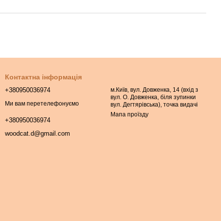
Контактна інформація
+380950036974
м.Київ, вул. Довженка, 14 (вхід з
вул. О. Довженка, біля зупинки
Ми вам перетелефонуємо
вул. Дегтярівська), точка видачі
Мапа проїзду
+380950036974
woodcat.d@gmail.com