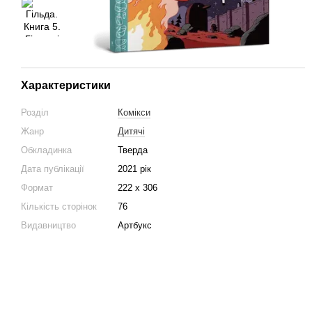
Характеристики
Розділ
Комікси
Жанр
Дитячі
Обкладинка
Тверда
Дата публікації
2021 рік
Формат
222 х 306
Кількість сторінок
76
Видавництво
Артбукс