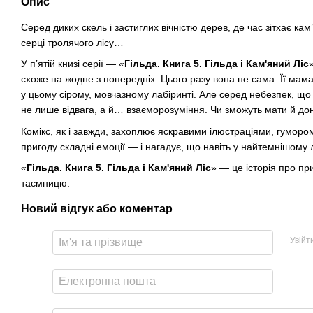
Опис
Серед диких скель і застиглих вічністю дерев, де час зітхає к
серці тролячого лісу…
У п’ятій книзі серії — «
Гільда. Книга 5. Гільда і Кам'яний Ліс
схоже на жодне з попередніх. Цього разу вона не сама. Її ма
у цьому сірому, мовчазному лабіринті. Але серед небезпек, щ
не лише відвага, а й… взаєморозуміння. Чи зможуть мати й до
Комікс, як і завжди, захоплює яскравими ілюстраціями, гумором
пригоду складні емоції — і нагадує, що навіть у найтемнішому л
«
Гільда. Книга 5. Гільда і Кам'яний Ліс
» — це історія про пр
таємницю.
Новий відгук або коментар
Увійт