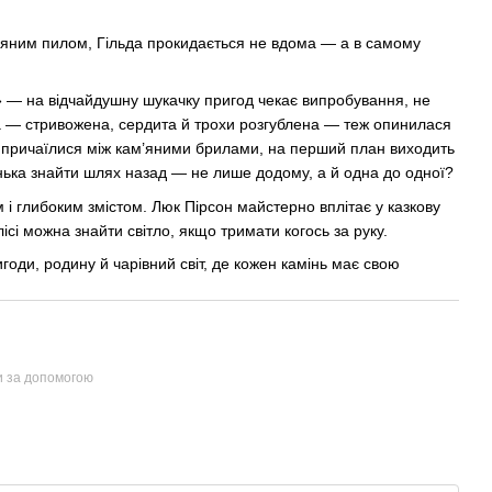
ам’яним пилом, Гільда прокидається не вдома — а в самому
» — на відчайдушну шукачку пригод чекає випробування, не
ма — стривожена, сердита й трохи розгублена — теж опинилася
о причаїлися між кам’яними брилами, на перший план виходить
нька знайти шлях назад — не лише додому, а й одна до одної?
 і глибоким змістом. Люк Пірсон майстерно вплітає у казкову
ісі можна знайти світло, якщо тримати когось за руку.
игоди, родину й чарівний світ, де кожен камінь має свою
и за допомогою