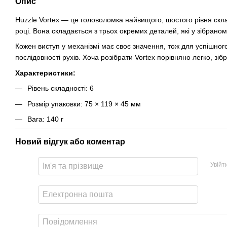
Опис
Huzzle Vortex — це головоломка найвищого, шостого рівня скл
році. Вона складається з трьох окремих деталей, які у зібран
Кожен виступ у механізмі має своє значення, тож для успішног
послідовності рухів. Хоча розібрати Vortex порівняно легко, зі
Характеристики:
Рівень складності: 6
Розмір упаковки: 75 × 119 × 45 мм
Вага: 140 г
Новий відгук або коментар
Увійт