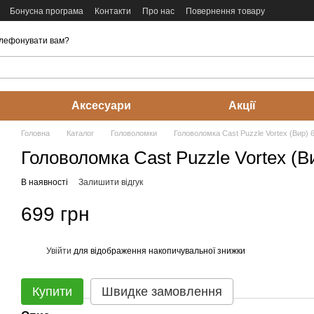
Бонусна програма
Контакти
Про нас
Повернення товару
лефонувати вам?
Аксесуари
Акції
Головна
Каталог
Головоломки
Головоломка Cast Puzzle Vortex (Вир) 6
Головоломка Cast Puzzle Vortex (В
В наявності
Залишити відгук
699 грн
Увійти
для відображення накопичувальної знижки
%
Купити
Швидке замовлення