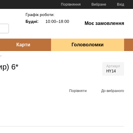
Порівняння
Вибране
Вхід
Графік роботи:
Будні:
10:00–18:00
Моє замовлення
Карти
Головоломки
*
ир) 6*
Артикул
HY14
Порівняти
До вибраного