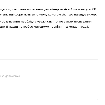
адності, створена японським дизайнером Акіо Ямамото у 2008
ому вигляді формують витончену конструкцію, що нагадує вихор.
о розв’язання необхідна уважність і точне запам’ятовування
брати її назад потребує максимум терпіння та концентрації.
и за допомогою