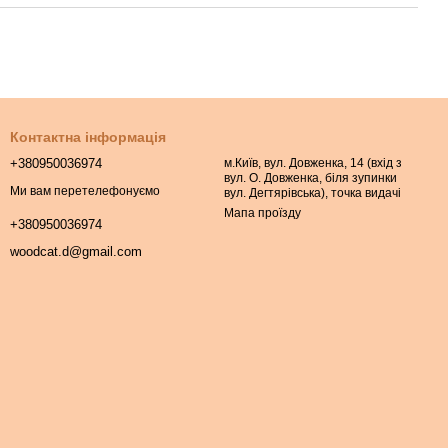
Контактна інформація
+380950036974
м.Київ, вул. Довженка, 14 (вхід з
вул. О. Довженка, біля зупинки
Ми вам перетелефонуємо
вул. Дегтярівська), точка видачі
Мапа проїзду
+380950036974
woodcat.d@gmail.com