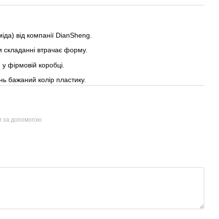
іда) від компанії DianSheng.
 складанні втрачає форму.
 у фірмовій коробці.
нь бажаний колір пластику.
и за допомогою