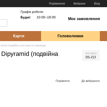
Порівняння
Вибране
Вхід
Графік роботи:
Будні:
10:00–18:00
Моє замовлення
Карти
Головоломки
ramid (подвійна шестикутна піраміда)
Dipyramid (подвійна
Артикул
DS-213
Порівняти
До вибраного