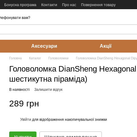
Бонусна програма
Контакти
Про нас
Повернення товару
лефонувати вам?
Аксесуари
Акції
Головна
Каталог
Головоломки
Головоломка DianSheng Hexagonal Dipy
Головоломка DianSheng Hexagonal 
шестикутна піраміда)
В наявності
Залишити відгук
289 грн
Увійти
для відображення накопичувальної знижки
%