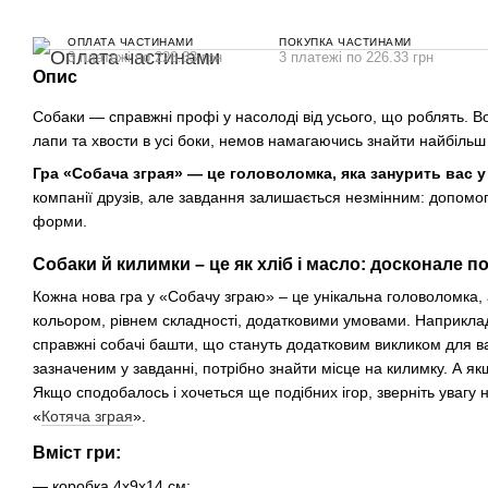
ОПЛАТА ЧАСТИНАМИ
ПОКУПКА ЧАСТИНАМИ
3 платежі по 226.33 грн
3 платежі по 226.33 грн
Опис
Собаки — справжні профі у насолоді від усього, що роблять. В
лапи та хвости в усі боки, немов намагаючись знайти найбільш
Гра «Собача зграя» — це головоломка, яка занурить вас у 
компанії друзів, але завдання залишається незмінним: допомо
форми.
Собаки й килимки – це як хліб і масло: досконале 
Кожна нова гра у «Собачу зграю» – це унікальна головоломка, а
кольором, рівнем складності, додатковими умовами. Наприклад
справжні собачі башти, що стануть додатковим викликом для ва
зазначеним у завданні, потрібно знайти місце на килимку. А як
Якщо сподобалось і хочеться ще подібних ігор, зверніть увагу н
«
Котяча зграя
».
Вміст гри:
— коробка 4x9x14 см;