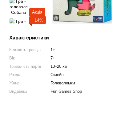
Акція
−14%
Характеристики
Кількість гравців
1+
Вік
7+
Тривалість партії
10–20 хв
Розділ
Cімейні
Жанр
Головоломки
Видавець
Fun Games Shop