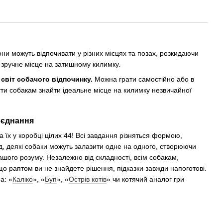
они можуть відпочивати у різних місцях та позах, розкидаючи
 зручне місце на затишному килимку.
світ собачого відпочинку.
Можна грати самостійно або в
гти собакам знайти ідеальне місце на килимку незвичайної
поєднання
 їх у коробці цілих 44! Всі завдання різняться формою,
, деякі собаки можуть залазити одне на одного, створюючи
шого розуму. Незалежно від складності, всім собакам,
що раптом ви не знайдете рішення, підказки завжди напоготові.
а: «
Каліко
», «
Буп
», «
Острів котів
» чи котячий аналог гри