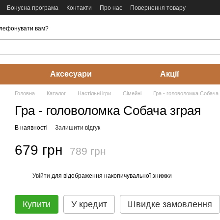
Бонусна програма
Контакти
Про нас
Повернення товару
лефонувати вам?
Аксесуари
Акції
Головна
Каталог
Настільні ігри
Cімейні
Гра - головоломка Собача 
Гра - головоломка Собача зграя
В наявності
Залишити відгук
679 грн
789 грн
Увійти
для відображення накопичувальної знижки
%
Купити
У кредит
Швидке замовлення