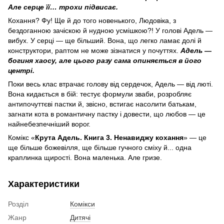
Але серце її… трохи підвисає.
Кохання? Фу! Ще й до того новенького, Людовіка, з
бездоганною зачіскою й нудною усмішкою?! У голові Адель —
вибух. У серці — ще більший. Вона, що легко ламає долі й
конструктори, раптом не може зізнатися у почуттях.
Адель —
богиня хаосу, але цього разу сама опиняється в його
центрі.
Поки весь клас втрачає голову від сердечок, Адель — від люті.
Вона кидається в бій: тестує формули зваби, розробляє
антипочуттєві пастки й, звісно, встигає насолити батькам,
загнати кота в романтичну пастку і довести, що любов — це
найнебезпечніший ворог.
Комікс «
Крута Адель. Книга 3. Ненавиджу кохання
» — це
ще більше божевілля, ще більше гучного сміху й... одна
краплинка щирості. Вона маленька. Але гризе.
Характеристики
Розділ
Комікси
Жанр
Дитячі