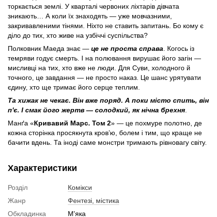
торкається землі. У кварталі червоних ліхтарів дівчата
зникають… А коли їх знаходять — уже мовчазними,
закривавленими тінями. Ніхто не ставить запитань. Бо кому є
діло до тих, хто живе на узбіччі суспільства?
Полковник Маеда знає —
це не проста справа
. Когось із
темряви годує смерть. І на полювання вирушає його загін —
мисливці на тих, хто вже не люди. Для Суви, холодного й
точного, це завдання — не просто наказ. Це шанс урятувати
єдину, хто ще тримає його серце теплим.
Та хижак не чекає. Він вже поряд. А поки місто спить, він
п'є. І смак його жертв — солодкий, як нічна брехня
.
Манґа «
Кривавий Марс. Том 2
» — це похмуре полотно, де
кожна сторінка просякнута кров’ю, болем і тим, що краще не
бачити вдень. Та іноді саме монстри тримають рівновагу світу.
Характеристики
Розділ
Комікси
Жанр
Фентезі, містика
Обкладинка
М'яка