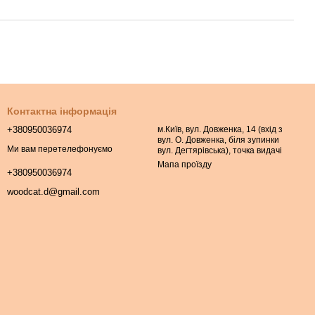
Контактна інформація
+380950036974
м.Київ, вул. Довженка, 14 (вхід з
вул. О. Довженка, біля зупинки
Ми вам перетелефонуємо
вул. Дегтярівська), точка видачі
Мапа проїзду
+380950036974
woodcat.d@gmail.com