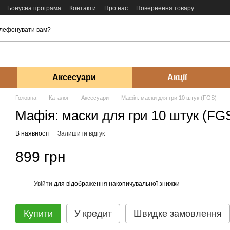
Бонусна програма
Контакти
Про нас
Повернення товару
лефонувати вам?
Аксесуари
Акції
Головна
Каталог
Аксесуари
Мафія: маски для гри 10 штук (FGS)
Мафія: маски для гри 10 штук (FG
В наявності
Залишити відгук
899 грн
Увійти
для відображення накопичувальної знижки
%
Купити
У кредит
Швидке замовлення