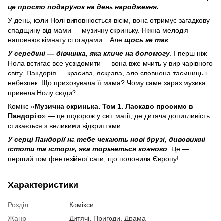
це просто подарунок на день народження.
У день, коли Нолі виповнюється вісім, вона отримує загадкову
спадщину від мами — музичну скриньку. Ніжна мелодія
наповнює кімнату спогадами... Але
щось не так
.
У середині — дівчинка, яка кличе на допомогу
. І перш ніж
Нола встигає все усвідомити — вона вже мчить у вир чарівного
світу. Пандорія — красива, яскрава, але сповнена таємниць і
небезпек. Що приховувала її мама? Чому саме зараз музика
привела Нолу сюди?
Комікс «
Музична скринька. Том 1. Ласкаво просимо в
Пандорію
» — це подорож у світ магії, де дитяча допитливість
стикається з великими відкриттями.
У серці Пандорії на тебе чекають нові друзі, дивовижні
істоти та історія, яка торкнеться кожного
. Це —
перший том фентезійної саги, що полонила Європу!
Характеристики
Розділ
Комікси
Жанр
Дитячі
,
Пригоди
,
Драма