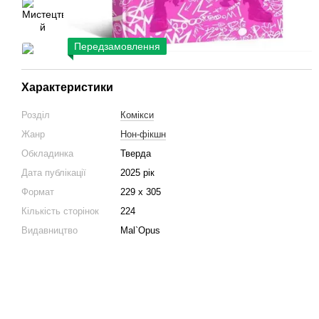
Передзамовлення
Характеристики
Розділ
Комікси
Жанр
Нон-фікшн
Обкладинка
Тверда
Дата публікації
2025 рік
Формат
229 х 305
Кількість сторінок
224
Видавництво
Mal`Opus