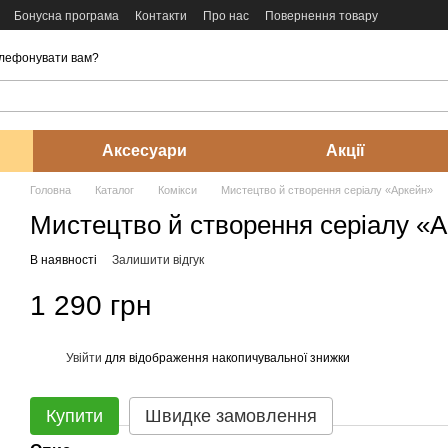
Бонусна програма
Контакти
Про нас
Повернення товару
лефонувати вам?
Аксесуари
Акції
Головна
Каталог
Комікси
Мистецтво й створення серіалу «Аркейн»
Мистецтво й створення серіалу «
В наявності
Залишити відгук
1 290 грн
Увійти
для відображення накопичувальної знижки
%
Купити
Швидке замовлення