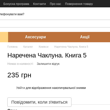
Бонусна програма
Контакти
Про нас
Повернення товару
лефонувати вам?
Аксесуари
Акції
Головна
Каталог
Комікси
Наречена Чаклуна. Книга 5
Наречена Чаклуна. Книга 5
Немає в наявності
Залишити відгук
235 грн
Увійти
для відображення накопичувальної знижки
%
Повідомити, коли з'явиться