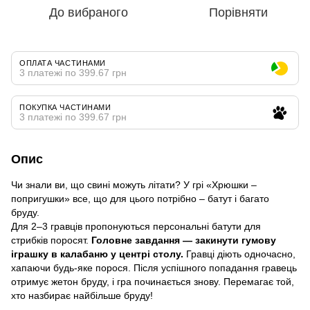
До вибраного
Порівняти
ОПЛАТА ЧАСТИНАМИ
3 платежі по 399.67 грн
ПОКУПКА ЧАСТИНАМИ
3 платежі по 399.67 грн
Опис
Чи знали ви, що свині можуть літати? У грі «Хрюшки –
попригушки» все, що для цього потрібно – батут і багато
бруду.
Для 2–3 гравців пропонуються персональні батути для
стрибків поросят.
Головне завдання — закинути гумову
іграшку в калабаню у центрі столу.
Гравці діють одночасно,
хапаючи будь-яке порося. Після успішного попадання гравець
отримує жетон бруду, і гра починається знову. Перемагає той,
хто назбирає найбільше бруду!