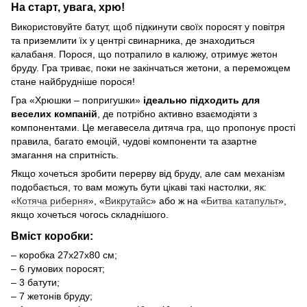
На старт, увага, хрю!
Використовуйте батут, щоб підкинути своїх поросят у повітря
та приземлити їх у центрі свинарника, де знаходиться
калабаня. Порося, що потрапило в калюжу, отримує жетон
бруду. Гра триває, поки не закінчаться жетони, а переможцем
стане найбрудніше порося!
Гра «Хрюшки – попригушки»
ідеально підходить для
веселих компаній
, де потрібно активно взаємодіяти з
компонентами. Це мегавесела дитяча гра, що пропонує прості
правила, багато емоцій, чудові компоненти та азартне
змагання на спритність.
Якщо хочеться зробити перерву від бруду, але сам механізм
подобається, то вам можуть бути цікаві такі настолки, як:
«
Котяча риберня
», «
Викрутайс
» або ж на «
Битва катапульт
»,
якщо хочеться чогось складнішого.
Вміст коробки:
– коробка 27x27x80 см;
– 6 гумових поросят;
– 3 батути;
– 7 жетонів бруду;