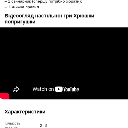
– 1 свинарник (спершу потрібно зібрати);
– 1 книжка правил.
Відеоогляд настільної гри Хрюшки –
попригушки
Характеристики
Кількість
2–3
гравців