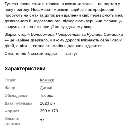
Тут світ пахне свіжою травою, а кожна калюжа — це портал у
нову пригоду. Несамовиті малюки, серйозні як професори,
пробують на смак та дотик цей шалений світ, перевіряють межі
дозволеного й недозволеного, підкорюють вершини пісочниць
і вирушають на експедиції по сусідському дворі.
Збірка історій
Володимира Поворозника
та
Руслана Самарика
— це чарівне дзеркало, у якому дорослі впізнають себе і своїх
дітей, а діти — впізнають магію щоденних відкриттів.
Сміх, тепло й сльози радості — все тут!
Характеристики
Розділ
Комікси
Жанр
Дитячі
Обкладинка
Тверда
Дата публікації
2023 рік
Формат
250 х 170
Кількість
72
сторінок