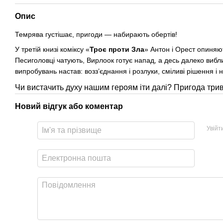
Опис
Темрява густішає, пригоди — набирають обертів!
У третій книзі коміксу «
Троє проти Зла
» Антон і Орест опиняют
Песиголовці чатують, Вирлоок готує напад, а десь далеко вибл
випробувань настав: возз’єднання і розлуки, сміливі рішення і н
Чи вистачить духу нашим героям іти далі? Пригода трива
Новий відгук або коментар
Увійт