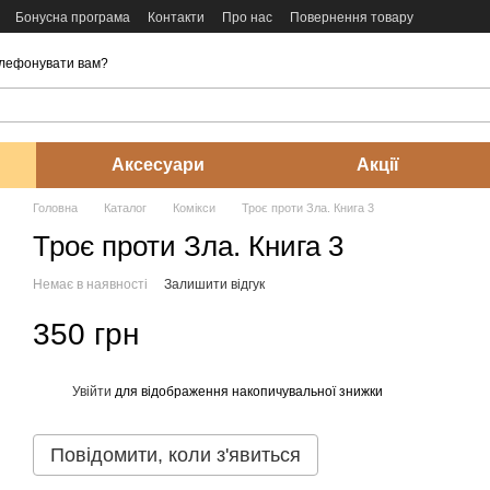
Бонусна програма
Контакти
Про нас
Повернення товару
лефонувати вам?
Аксесуари
Акції
Головна
Каталог
Комікси
Троє проти Зла. Книга 3
Троє проти Зла. Книга 3
Немає в наявності
Залишити відгук
350 грн
Увійти
для відображення накопичувальної знижки
%
Повідомити, коли з'явиться