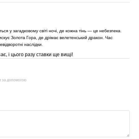
ься у загадковому світі ночі, де кожна тінь — це небезпека.
искує Золота Гора, де дрімає велетенський дракон. Час
евідворотні наслідки.
є, і цього разу ставки ще вищі!
и за допомогою