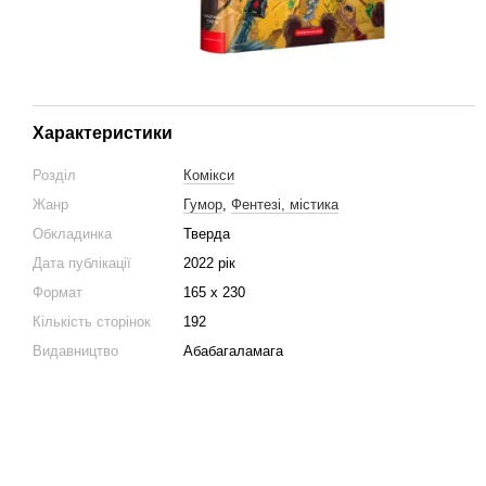
Характеристики
Розділ
Комікси
Жанр
Гумор
,
Фентезі, містика
Обкладинка
Тверда
Дата публікації
2022 рік
Формат
165 х 230
Кількість сторінок
192
Видавництво
Абабагаламага