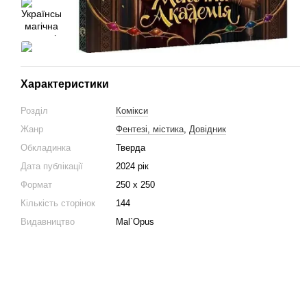
Характеристики
Розділ
Комікси
Жанр
Фентезі, містика
,
Довідник
Обкладинка
Тверда
Дата публікації
2024 рік
Формат
250 х 250
Кількість сторінок
144
Видавництво
Mal`Opus