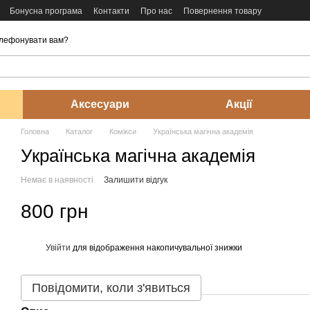
Бонусна програма
Контакти
Про нас
Повернення товару
лефонувати вам?
Аксесуари
Акції
Головна
Каталог
Комікси
Українська магічна академія
Українська магічна академія
Немає в наявності
Залишити відгук
800 грн
Увійти
для відображення накопичувальної знижки
%
Повідомити, коли з'явиться