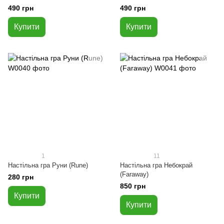
(Murder Party Pocket: The
гріх (Murder Party Pocket:
490 грн
490 грн
Curtain Falls)
Deadly Sin)
Купити
Купити
1
11
Настільна гра Руни (Rune)
Настільна гра Небокрай
(Faraway)
280 грн
850 грн
Купити
Купити