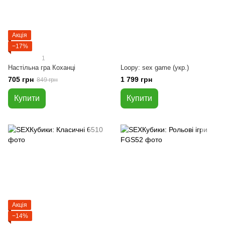
Акція
−17%
1
Настільна гра Коханці
Loopy: sex game (укр.)
705 грн
1 799 грн
849 грн
Купити
Купити
Акція
−14%