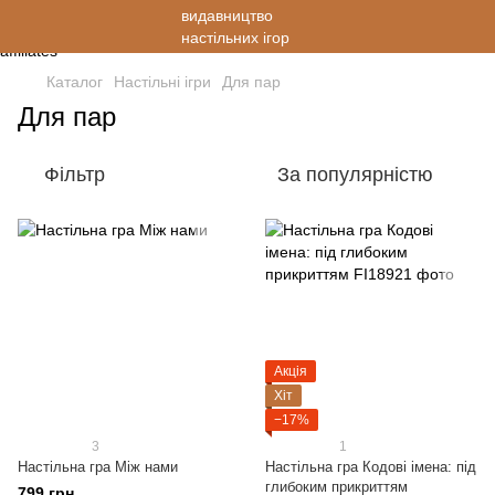
Каталог
Настільні ігри
Для пар
Для пар
Фільтр
За популярністю
Акція
Хіт
−17%
3
1
Настільна гра Між нами
Настільна гра Кодові імена: під
глибоким прикриттям
799 грн