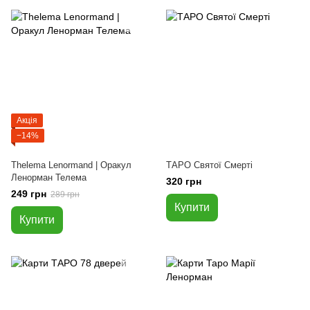
Акція
−14%
Thelema Lenormand | Оракул
ТАРО Святої Смерті
Ленорман Телема
320 грн
249 грн
289 грн
Купити
Купити