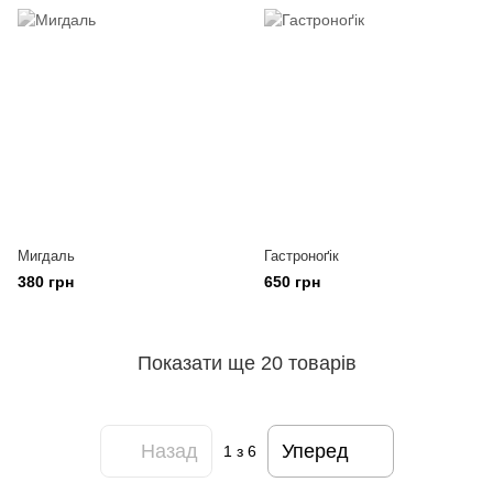
Мигдаль
Гастроноґік
380 грн
650 грн
Показати ще 20 товарів
Назад
Уперед
1
з 6