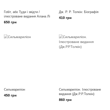
Гобіт, або Туди і звідти /
Дж. Р. Р. Толкін: Біографія
ілюстроване видання Алана Лі
410 грн
650 грн
Сильмариліон
Сильмариліон. Ілюстроване
видання (Дж.Р.Р.Толкін)
450 грн
860 грн