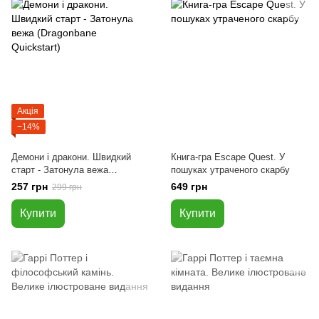
Акція
−14%
Демони і дракони. Швидкий
Книга-гра Escape Quest. У
старт - Затонула вежа
пошуках утраченого скарбу
(Dragonbane Quickstart)
257 грн
649 грн
299 грн
Купити
Купити