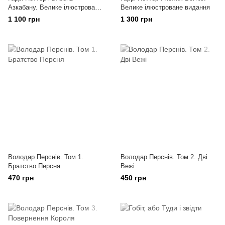
Азкабану. Велике ілюстроване
Велике ілюстроване видання
видання
1 100 грн
1 300 грн
Володар Перснів. Том 1.
Володар Перснів. Том 2. Дві
Братство Персня
Вежі
470 грн
450 грн