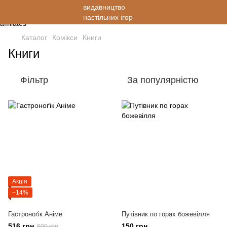
Каталог
Комікси
Книги
Книги
Фільтр
За популярністю
Акція
−14%
Гастроноґік Аніме
Путівник по горах божевілля
516 грн
150 грн
600 грн