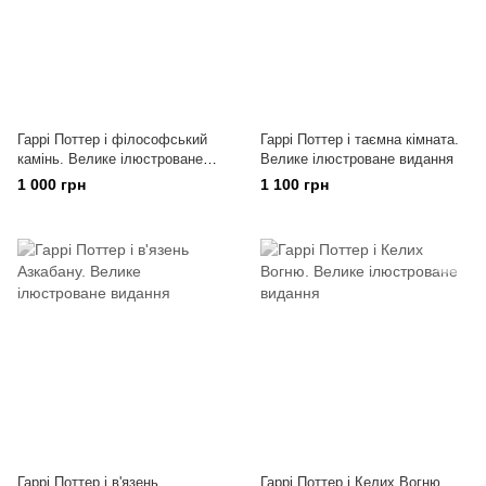
Гаррі Поттер і філософський
Гаррі Поттер і таємна кімната.
камінь. Велике ілюстроване
Велике ілюстроване видання
видання
1 000 грн
1 100 грн
Гаррі Поттер і в'язень
Гаррі Поттер і Келих Вогню.