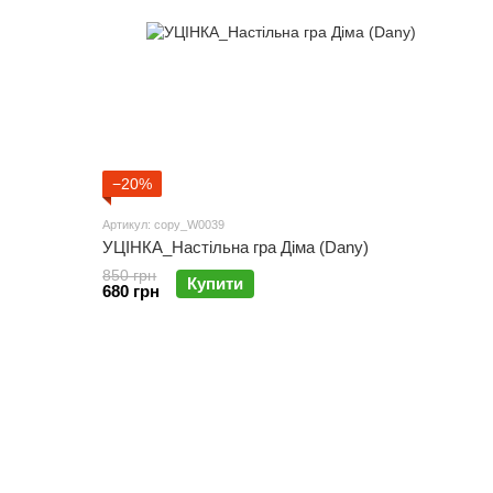
−20%
Артикул: copy_W0039
УЦІНКА_Настільна гра Діма (Dany)
850 грн
Купити
680 грн