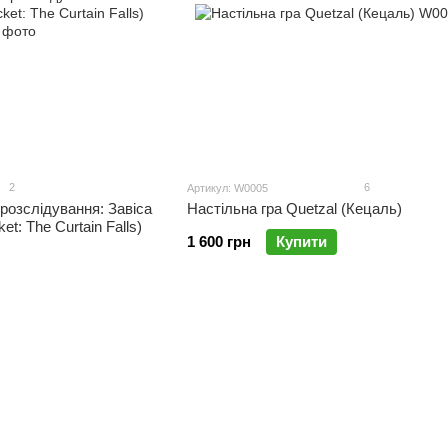
2
6
Артикул: W0005
 розслідування: Завіса
Настільна гра Quetzal (Кецаль)
et: The Curtain Falls)
1 600 грн
Купити