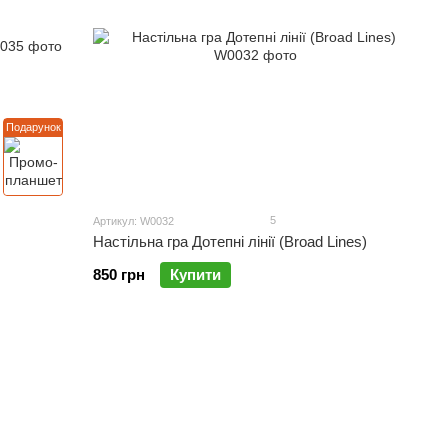
Подарунок
5
Артикул: W0032
Настільна гра Дотепні лінії (Broad Lines)
850 грн
Купити