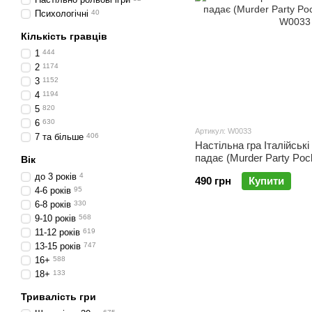
Психологічні
40
Кількість гравців
1
444
2
1174
3
1152
4
1194
5
820
6
630
Артикул: W0033
7 та більше
406
Настільна гра Італійські
падає (Murder Party Pock
Вік
до 3 років
4
490 грн
Купити
4-6 років
95
6-8 років
330
9-10 років
568
11-12 років
619
13-15 років
747
16+
588
18+
133
Тривалість гри