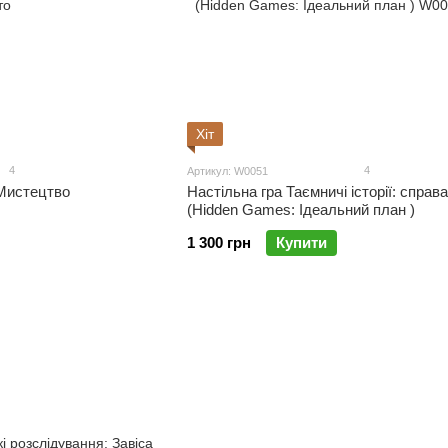
Хіт
4
4
Артикул: W0051
 Мистецтво
Настільна гра Таємничі історії: справа
(Hidden Games: Ідеальний план )
1 300 грн
Купити