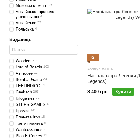
Мовонезалежна
175
Англійська, правила
українською
4
Англійська
57
Польська
4
Видавець
Хіт
Woodcat
73
Lord of Boards
103
Артикул: W0016
Asmodee
12
Настільна гра Легенди 
Bombat Game
23
Legends)
FEELINDIGO
53
3 400 грн
Купити
Geekach
267
Kilogames
32
STEPS GAMES
4
Ігромаг
145
Планета Ігор
18
Третя планета
6
WantedGames
2
Plan B Games
13