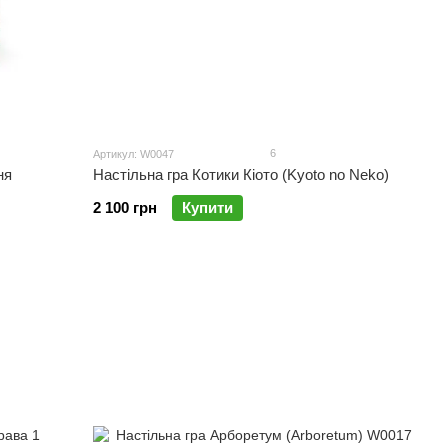
6
Артикул: W0047
ня
Настільна гра Котики Кіото (Kyoto no Neko)
2 100 грн
Купити