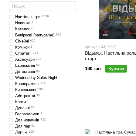
Настільні ігри
1539
Новинки
2
Каталог
4
Вечіркові (partygame)
292
Cімейні
679
Комікси
1
Артикул: GKRP0017
Відьмак. Настільна рол
Стратегії
225
старт
Аксесуари
108
Економічні
54
180 грн
Купити
Детективні
83
Wednesday Sales Night
2
Кооперативні
176
Кишенькові
230
Абстрактні
38
Карти
1
Дуельні
83
Головоломки
8
Для новачків
432
Для пар
81
Логічні
115