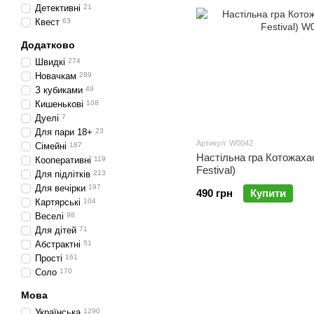
Детективні
21
Квест
63
Додатково
Швидкі
274
Новачкам
289
З кубиками
49
Кишенькові
108
Дуелі
7
Для пари 18+
23
Артикул: W0042
Сімейні
187
Настільна гра Котожахас
Кооперативні
119
Festival)
Для підлітків
213
Для вечірки
197
490 грн
Купити
Картярські
104
Веселі
98
Для дітей
71
Абстрактні
51
Прості
161
Соло
170
Мова
Українська
1290