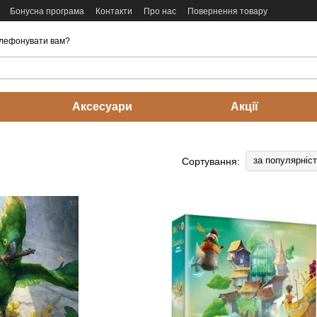
Бонусна програма
Контакти
Про нас
Повернення товару
лефонувати вам?
Аксесуари
Акції
за популярніс
Сортування: