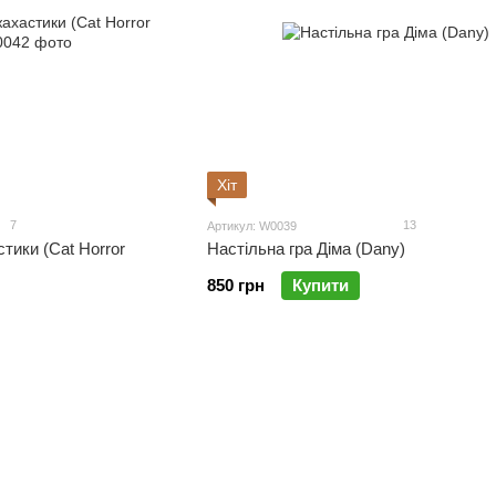
Хіт
7
13
Артикул: W0039
тики (Cat Horror
Настільна гра Діма (Dany)
850 грн
Купити