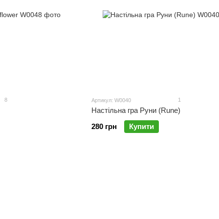
8
1
Артикул: W0040
Настільна гра Руни (Rune)
280 грн
Купити