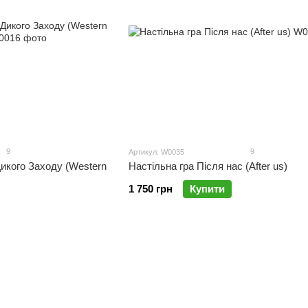
9
9
Артикул: W0035
Дикого Заходу (Western
Настільна гра Після нас (After us)
1 750 грн
Купити