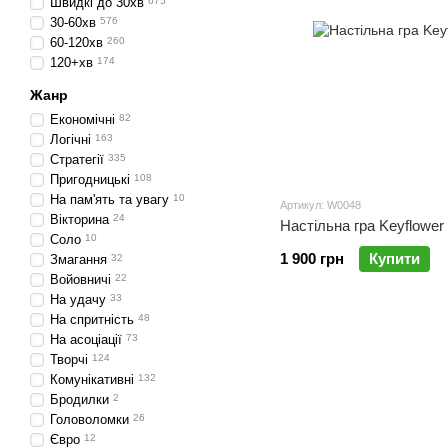
Швидкі до 30хв
675
30-60хв
576
60-120хв
260
120+хв
174
Жанр
Економічні
82
Логічні
163
Стратегії
335
Пригодницькі
108
На пам'ять та увагу
10
Артикул: W0048
Вікторина
24
Настільна гра Keyflower
Соло
10
1 900 грн
Купити
Змагання
32
Войовничі
22
На удачу
33
На спритність
48
На асоціації
73
Творчі
124
Комунікативні
132
Бродилки
2
Головоломки
26
Євро
12