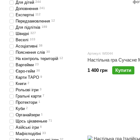
Для дітей
244
Доповнення
241
Експертні
112
Передзамовлення
12
Для підлітків
189
Швидкі
327
Веселі
103
Асоціативні
38
Пояснення слів
30
Артикул: W0044
На контроль територій
12
Настільна гра Сучасне
Варгейми
23
1 400 грн
Купити
Євро-гейм
36
Карти ТАРО
9
Книги
2
Рольові ігри
3
Гральні карти
7
Протектори
1
Куби
2
Органайзери
1
Щось цікавеньке
71
Азійські ігри
6
Мафієподібні
33
Настільно рольові ігри
32