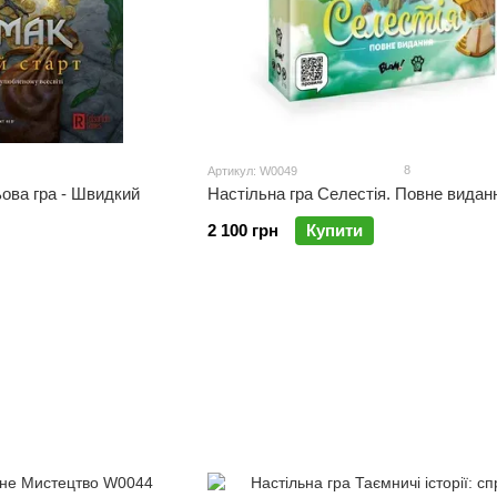
8
Артикул: W0049
ьова гра - Швидкий
Настільна гра Селестія. Повне видан
2 100 грн
Купити