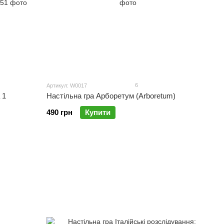
6
Артикул: W0017
 1
Настільна гра Арборетум (Arboretum)
490 грн
Купити