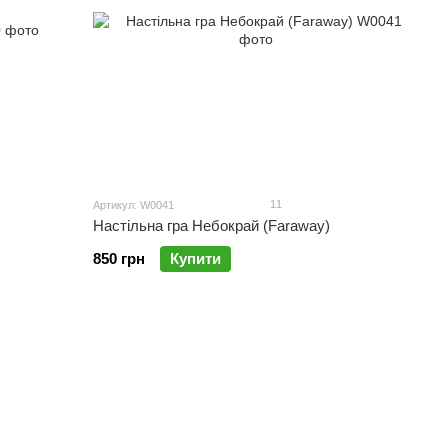
11
Артикул: W0041
Настільна гра Небокрай (Faraway)
850 грн
Купити