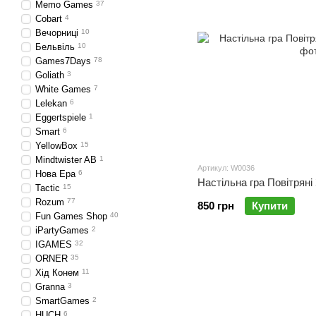
Memo Games
37
Cobart
4
Вечорниці
10
Бельвіль
10
Games7Days
78
Goliath
3
White Games
7
Lelekan
6
Eggertspiele
1
Smart
6
YellowBox
15
Mindtwister AB
1
Артикул: W0036
Нова Ера
6
Настільна гра Повітряні З
Tactic
15
Rozum
77
850 грн
Купити
Fun Games Shop
40
iPartyGames
2
IGAMES
32
ORNER
35
Хід Конем
11
Granna
3
SmartGames
2
HUCH
6