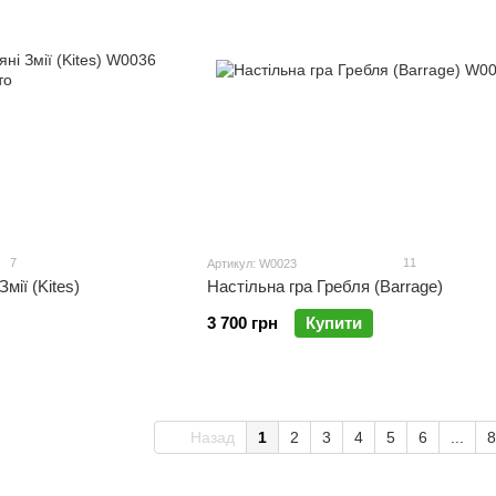
7
11
Артикул: W0023
мії (Kites)
Настільна гра Гребля (Barrage)
3 700 грн
Купити
Назад
1
2
3
4
5
6
...
8