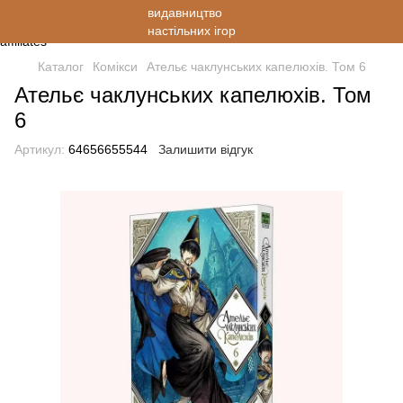
Каталог
Комікси
Ательє чаклунських капелюхів. Том 6
Ательє чаклунських капелюхів. Том
6
Артикул:
64656655544
Залишити відгук