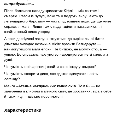
випробування…
Після болючого нападу крислатих Кіфлі — між життям і
смертю. Разом із Лулусі, Коко та її подруги вирушають до
легендарного Чарозалу — міста під товщею води, де ще живе
справжня магія. Лише там є надія зцілити наставника… і
знайти новий шлях уперед.
А поки досвідчені чаклуни готуються до вирішальної битви,
дівчатам випадає незвична місія: вразити Бельдарута —
наймогутнішого мага епохи. Не битвою, не могутністю, а —
уявою. Бо справжнє чаклунство народжується не зі сили, а з
душі.
Чи зуміють юні чарівниці знайти свою іскру у темряві?
Чи зуміють створити диво, яке здатне здивувати навіть
легенду?
Манґа «
Ательє чаклунських капелюхів. Том 6
» — це
занурення в глибини магічного світу, де зростання, віра в себе
й таємниці — щільно переплетені.
Характеристики