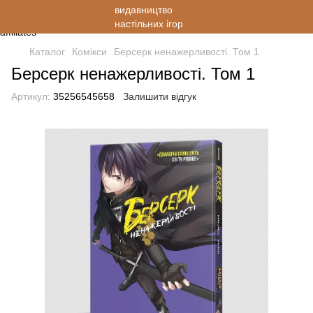
Каталог
Комікси
Берсерк ненажерливості. Том 1
Берсерк ненажерливості. Том 1
Артикул:
35256545658
Залишити відгук