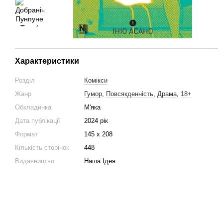
Характеристики
Розділ
Комікси
Жанр
Гумор
,
Повсякденність
,
Драма
,
18+
Обкладинка
М'яка
Дата публікації
2024 рік
Формат
145 х 208
Кількість сторінок
448
Видавництво
Наша Ідея