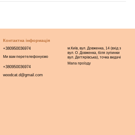
Контактна інформація
+380950036974
м.Київ, вул. Довженка, 14 (вхід з
вул. О. Довженка, біля зупинки
Ми вам перетелефонуємо
вул. Дегтярівська), точка видачі
Мапа проїзду
+380950036974
woodcat.d@gmail.com