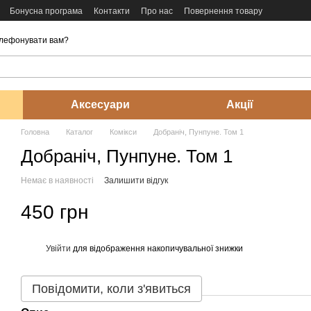
Бонусна програма
Контакти
Про нас
Повернення товару
лефонувати вам?
Аксесуари
Акції
Головна
Каталог
Комікси
Добраніч, Пунпуне. Том 1
Добраніч, Пунпуне. Том 1
Немає в наявності
Залишити відгук
450 грн
Увійти
для відображення накопичувальної знижки
%
Повідомити, коли з'явиться