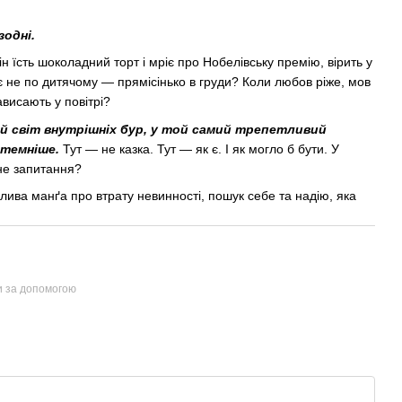
зодні.
їсть шоколадний торт і мріє про Нобелівську премію, вірить у
’є не по дитячому — прямісінько в груди? Коли любов ріже, мов
ависають у повітрі?
ий світ внутрішніх бур, у той самий трепетливий
, темніше.
Тут — не казка. Тут — як є. І як могло б бути. У
дне запитання?
лива манґа про втрату невинності, пошук себе та надію, яка
и за допомогою