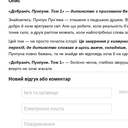
Опис
«Добраніч, Пунпуне. Том 1» — дитинство з присмаком бе
Знайомтесь: Пунпун Пун’яма — пташеня з людською душею. Він 
добро й хоче врятувати світ. Але що робити, коли реальність б
тонке скло, а друзі раптом мовчать, коли найпотрібніші слова з
Цей том — не просто початок історії.
Це занурення у химерн
перехід, де дитинство сповзає в щось важче, складніше
Пунпуна повно бажань, та чи знайде він відповідь хоча б на о
«
Добраніч, Пунпуне. Том 1
» — болісно чесна, глибоко зворуш
вперто не хоче згасати.
Новий відгук або коментар
Увійт