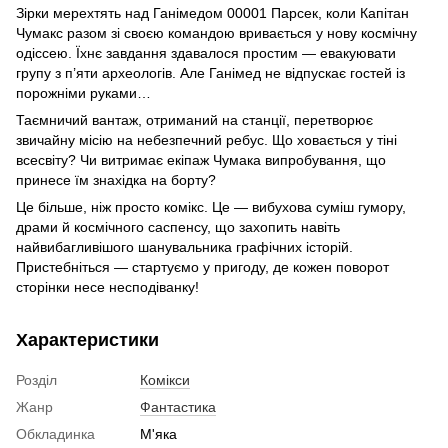
Зірки мерехтять над Ганімедом 00001 Парсек, коли Капітан
Чумакс разом зі своєю командою вривається у нову космічну
одіссею. Їхнє завдання здавалося простим — евакуювати
групу з п’яти археологів. Але Ганімед не відпускає гостей із
порожніми руками…
Таємничий вантаж, отриманий на станції, перетворює
звичайну місію на небезпечний ребус. Що ховається у тіні
всесвіту? Чи витримає екіпаж Чумака випробування, що
принесе їм знахідка на борту?
Це більше, ніж просто комікс. Це — вибухова суміш гумору,
драми й космічного саспенсу, що захопить навіть
найвибагливішого шанувальника графічних історій.
Пристебніться — стартуємо у пригоду, де кожен поворот
сторінки несе несподіванку!
Характеристики
Розділ
Комікси
Жанр
Фантастика
Обкладинка
М'яка