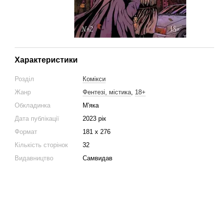
Характеристики
Розділ
Комікси
Жанр
Фентезі, містика
,
18+
Обкладинка
М'яка
Дата публікації
2023 рік
Формат
181 х 276
Кількість сторінок
32
Видавництво
Самвидав