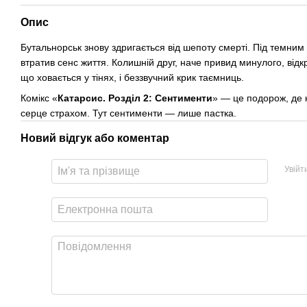
Опис
Бутальнорськ знову здригається від шепоту смерті. Під темним 
втратив сенс життя. Колишній друг, наче привид минулого, відкр
що ховається у тінях, і беззвучний крик таємниць.
Комікс «
Катарсис. Розділ 2: Сентименти
» — це подорож, де 
серце страхом. Тут сентименти — лише пастка.
Новий відгук або коментар
Увійт