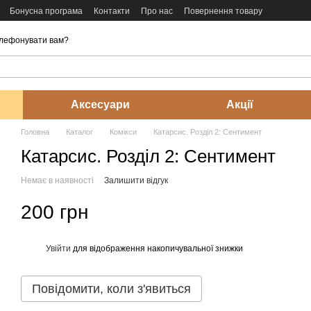
Бонусна програма
Контакти
Про нас
Повернення товару
лефонувати вам?
Аксесуари
Акції
Головна
Каталог
Комікси
Катарсис. Розділ 2: Сентимент
Катарсис. Розділ 2: Сентимент
Немає в наявності
Залишити відгук
200 грн
Увійти
для відображення накопичувальної знижки
%
Повідомити, коли з'явиться