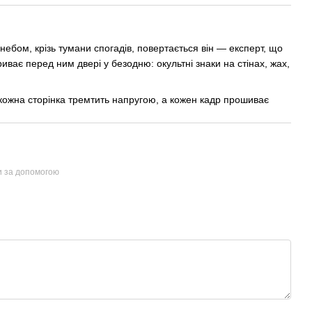
небом, крізь тумани спогадів, повертається він — експерт, що
иває перед ним двері у безодню: окультні знаки на стінах, жах,
кожна сторінка тремтить напругою, а кожен кадр прошиває
и за допомогою