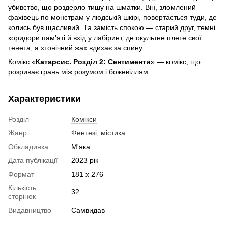
убивство, що роздерло тишу на шматки. Він, зломлений
фахівець по монстрам у людській шкірі, повертається туди, де
колись був щасливий. Та замість спокою — старий друг, темні
коридори пам’яті й вхід у лабіринт, де окультне плете свої
тенета, а хтонічний жах вдихає за спину.
Комікс «
Катарсис. Розділ 2: Сентименти
» — комікс, що
розриває грань між розумом і божевіллям.
Характеристики
Розділ
Комікси
Жанр
Фентезі, містика
Обкладинка
М'яка
Дата публікації
2023 рік
Формат
181 х 276
Кількість
32
сторінок
Видавництво
Самвидав