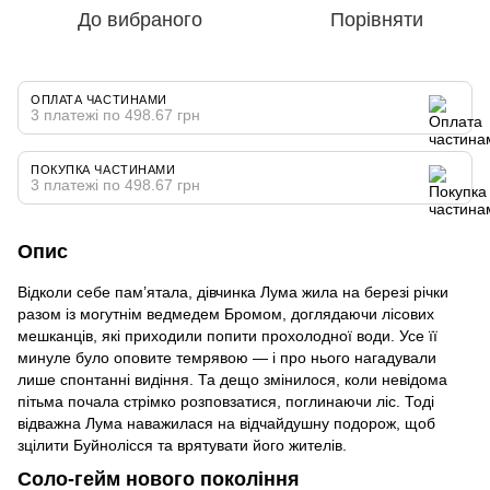
До вибраного
Порівняти
ОПЛАТА ЧАСТИНАМИ
3 платежі по 498.67 грн
ПОКУПКА ЧАСТИНАМИ
3 платежі по 498.67 грн
Опис
Відколи себе пам’ятала, дівчинка Лума жила на березі річки
разом із могутнім ведмедем Бромом, доглядаючи лісових
мешканців, які приходили попити прохолодної води. Усе її
минуле було оповите темрявою — і про нього нагадували
лише спонтанні видіння. Та дещо змінилося, коли невідома
пітьма почала стрімко розповзатися, поглинаючи ліс. Тоді
відважна Лума наважилася на відчайдушну подорож, щоб
зцілити Буйнолісся та врятувати його жителів.
Соло-гейм нового покоління