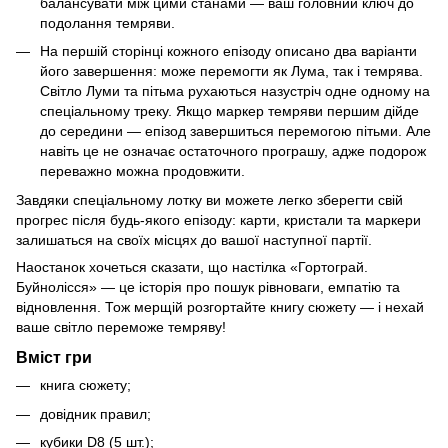
балансувати між цими станами — ваш головний ключ до
подолання темряви.
На першій сторінці кожного епізоду описано два варіанти
його завершення: може перемогти як Лума, так і темрява.
Світло Луми та пітьма рухаються назустріч одне одному на
спеціальному треку. Якщо маркер темряви першим дійде
до середини — епізод завершиться перемогою пітьми. Але
навіть це не означає остаточного програшу, адже подорож
переважно можна продовжити.
Завдяки спеціальному лотку ви можете легко зберегти свій
прогрес після будь-якого епізоду: карти, кристали та маркери
залишаться на своїх місцях до вашої наступної партії.
Наостанок хочеться сказати, що настілка «Гортограй.
Буйнолісся» — це історія про пошук рівноваги, емпатію та
відновлення. Тож мерщій розгортайте книгу сюжету — і нехай
ваше світло переможе темряву!
Вміст гри
книга сюжету;
довідник правил;
кубики D8 (5 шт.);