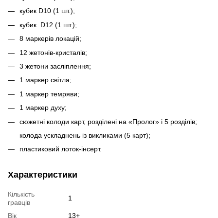
кубик D10 (1 шт.);
кубик D12 (1 шт.);
8 маркерів локацій;
12 жетонів-кристалів;
3 жетони засліплення;
1 маркер світла;
1 маркер темряви;
1 маркер духу;
сюжетні колоди карт, розділені на «Пролог» і 5 розділів;
колода ускладнень із викликами (5 карт);
пластиковий лоток-інсерт.
Характеристики
Кількість
1
гравців
Вік
13+