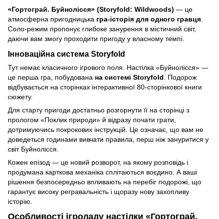
«Гортограй. Буйнолісся» (Storyfold: Wildwoods)
— це
атмосферна пригодницька
гра-історія для одного гравця
.
Соло-режим пропонує глибоке занурення в містичний світ,
даючи вам змогу проходити пригоду у власному темпі.
Інноваційна система Storyfold
Тут немає класичного ігрового поля. Настілка «Буйнолісся» —
це перша гра, побудована
на системі Storyfold
. Подорож
відбувається на сторінках інтерактивної 80-сторінкової книги
сюжету.
Для старту пригоди достатньо розгорнути її на сторінці з
прологом «Поклик природи» й відразу почати грати,
дотримуючись покрокових інструкцій. Це означає, що вам не
доведеться годинами вивчати правила, перш ніж зануритися у
світ Буйнолісся.
Кожен епізод — це новий розворот, на якому розповідь і
продумана карткова механіка сплітаються воєдино. А ваші
рішення безпосередньо впливають на перебіг подорожі, що
гарантує високу регравальність і щоразу нову захопливу
історію.
Особливості ігроладу настілки «Гортограй.