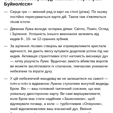
Буйнолісся»
Серце гри — змінний ряд із карт на столі (річка). По ньому
постійно пересуваються карти дій. Також там з’являються
лісові істоти.
Дівчинка Лума володіє чотирма діями: Світло, Поміч, Огляд
і Зцілення. Успішність їхнього виконання залежить від
кидків 8-, 10- чи 12-гранних кубиків.
За зцілення лісових створінь ви отримуватимете кристали
вдячності, які дають змогу купувати додаткові успіхи під час
кидків. Активація страхітливих істот натомість виснажує дух
— хитку рішучість Луми. Врдночас замість вбивства ворогів
ви можете засліплювати їх спалахом, тимчасово уникаючи
небезпеки та втрати духу.
У цій небезпечній мандрівці ви не залишитеся на самоті —
пліч-о-пліч із відважною Лумою ступатиме могутній ведмідь
Бром. Він — ваш головний тактичний союзник, що має
унікальну двосторонню карту. Ви самі вирішуватимете,
коли Бром має стати надійним «Захисником», щоб
відлякувати почвар, а коли — турботливим «Опікуном»,
який відновлюватиме ваш згасаючий дух. Вміння