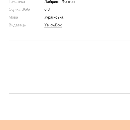
Тематика
Лабіринт, Фентезі
Оцінка BGG
6,8
Мова
Українська
Видавець
YellowBox