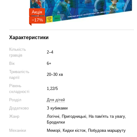
Акція
−17%
Характеристики
Кількість
2–4
гравців
Вік
6+
Тривалість
20–30 хв
партії
Рівень
1,22/5
складності
Розділ
Для дітей
Додатково
З кубиками
Жанр
Логічні, Пригодницькі, На пам'ять та увагу,
Бродилки
Механіки
Меморі, Кидки кісток, Побудова маршруту