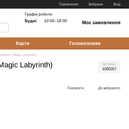
Порівняння
Вибране
Вхід
Графік роботи:
Будні:
10:00–18:00
Моє замовлення
Карти
Головоломки
абіринт (Magic Labyrinth)
agic Labyrinth)
Артикул
1000267
Порівняти
До вибраного