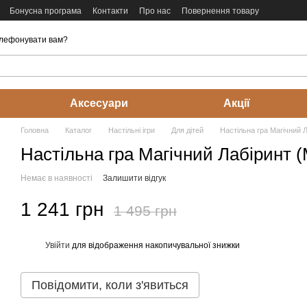
Бонусна програма
Контакти
Про нас
Повернення товару
лефонувати вам?
Аксесуари
Акції
Головна
Каталог
Настільні ігри
Для дітей
Настільна гра Магічний Л
Настільна гра Магічний Лабіринт (M
Немає в наявності
Залишити відгук
1 241 грн
1 495 грн
Увійти
для відображення накопичувальної знижки
%
Повідомити, коли з'явиться