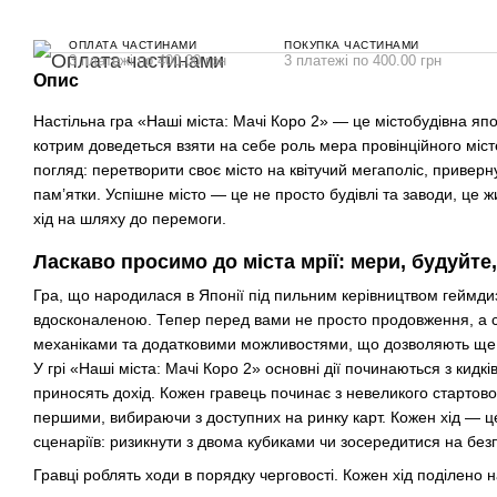
ОПЛАТА ЧАСТИНАМИ
ПОКУПКА ЧАСТИНАМИ
3 платежі по 400.00 грн
3 платежі по 400.00 грн
Опис
Настільна гра «Наші міста: Мачі Коро 2» — це містобудівна япо
котрим доведеться взяти на себе роль мера провінційного мі
погляд: перетворити своє місто на квітучий мегаполіс, приверн
пам’ятки. Успішне місто — це не просто будівлі та заводи, це
хід на шляху до перемоги.
Ласкаво просимо до міста мрії: мери, будуйте,
Гра, що народилася в Японії під пильним керівництвом гейм
вдосконаленою. Тепер перед вами не просто продовження, а с
механіками та додатковими можливостями, що дозволяють ще 
У грі «Наші міста: Мачі Коро 2» основні дії починаються з кидкі
приносять дохід. Кожен гравець починає з невеликого стартовог
першими, вибираючи з доступних на ринку карт. Кожен хід — це
сценаріїв: ризикнути з двома кубиками чи зосередитися на без
Гравці роблять ходи в порядку черговості. Кожен хід поділено н