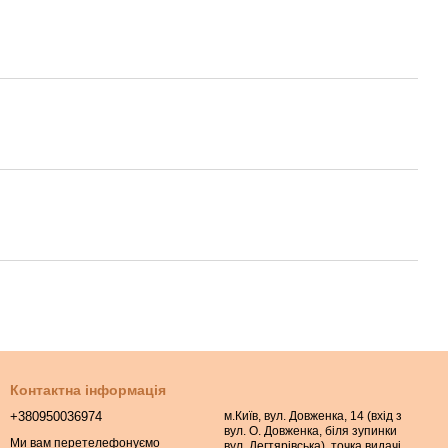
Контактна інформація
+380950036974
м.Київ, вул. Довженка, 14 (вхід з
вул. О. Довженка, біля зупинки
Ми вам перетелефонуємо
вул. Дегтярівська), точка видачі