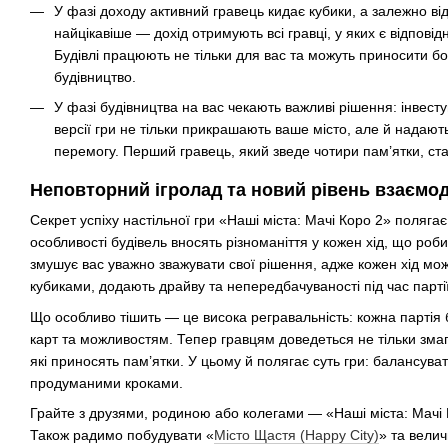
У фазі доходу активний гравець кидає кубики, а залежно ві
найцікавіше — дохід отримують всі гравці, у яких є відповід
Будівлі працюють не тільки для вас та можуть приносити 
будівництво.
У фазі будівництва на вас чекають важливі рішення: інвесту
версії гри не тільки прикрашають ваше місто, але й надаю
перемогу. Перший гравець, який зведе чотири пам’ятки, ста
Неповторний ігролад та новий рівень взаємод
Секрет успіху настільної гри «Наші міста: Мачі Коро 2» полягає в
особливості будівель вносять різноманіття у кожен хід, що роб
змушує вас уважно зважувати свої рішення, адже кожен хід мож
кубиками, додають драйву та непередбачуваності під час партії
Що особливо тішить — це висока регравальність: кожна партія 
карт та можливостям. Тепер гравцям доведеться не тільки змаг
які приносять пам’ятки. У цьому й полягає суть гри: балансува
продуманими кроками.
Грайте з друзями, родиною або колегами — «Наші міста: Мачі К
Також радимо побудувати «
Місто Щастя (Happy City)
» та велич