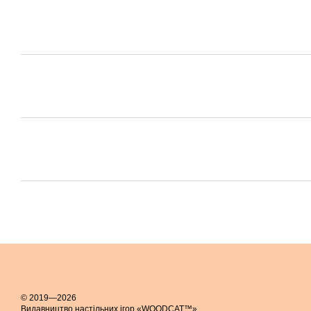
© 2019—2026
Видавництво настільних ігор «WOODCAT™»