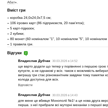
Абат
».
Вміст гри
–
коробка 24,0х24,0х7,5 см;
–
106 ігрових карт (86 підприємств, 20 пам'яток);
–
5 карт-підказок;
–
2 кубики;
–
80 монет (60 номіналом "1", 10 номіналом "5", 10 номіналом 
–
1 правила гри.
Відгуки
2
Владислав Дубчак
30.03.2026 в 14:52
ще варто додати що тепер у порівнянні з першою грою теп
купуєте, а не однакові у всіх. також є можливість вибир
виграшу гри стає різноманітним завдяки тому памятки кож
колода доступна для всіх.
Відповісти
Владислав Дубчак
30.03.2026 в 14:43
для мене це вбивця Монополії №1! а ця нова друга верс
перша. з неї прибрали всі муторні механіки з першої ве