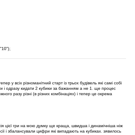
"10");
ер у всіх різноманітний старт із трьох будівель які самі собі
ати і одразу кидати 2 кубики за бажанням а не 1. ще процес
ного разу різні (в різних комбінаціях) і тепер це окрема
ія цієї гри на мою думку ще краща, швидша і динамічніша ніж
рсії і збалансували цифри які випадають на кубиках. зявилось