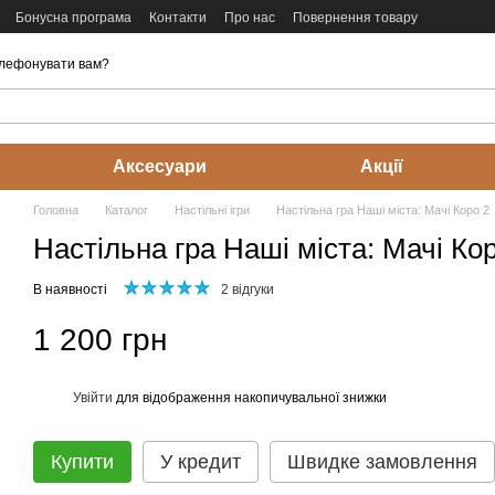
Бонусна програма
Контакти
Про нас
Повернення товару
лефонувати вам?
Аксесуари
Акції
Головна
Каталог
Настільні ігри
Настільна гра Наші міста: Мачі Коро 2
Настільна гра Наші міста: Мачі Ко
В наявності
2 відгуки
1 200 грн
Увійти
для відображення накопичувальної знижки
%
Купити
У кредит
Швидке замовлення