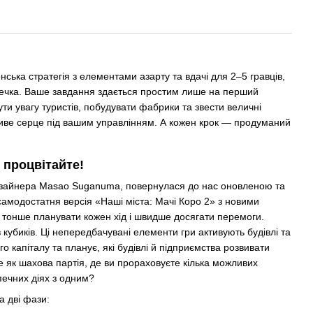
нська стратегія з елементами азарту та вдачі для 2–5 гравців,
стечка. Ваше завдання здається простим лише на перший
ути увагу туристів, побудувати фабрики та звести величні
 живе серце під вашим управлінням. А кожен крок — продуманий
 процвітайте!
дизайнера Masao Suganuma, повернулася до нас оновленою та
амодостатня версія «Наші міста: Мачі Коро 2» з новими
тонше планувати кожен хід і швидше досягати перемоги.
в кубиків. Ці непередбачувані елементи гри активують будівлі та
о капіталу та планує, які будівлі й підприємства розвивати
 як шахова партія, де ви прораховуєте кілька можливих
печних діях з одним?
а дві фази: