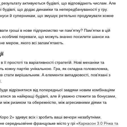
д результату активуються будівлі, що відповідають числам. Але
ні будівлі, що додає динаміки та непередбачуваності у гру.
бонуси й суперникам, що змушує ретельно продумувати кожне
вати гроші в нове підприємство чи пам’ятку? Пам’ятки в цій
ть особливі переваги, що можуть значно посилити шанси на
не мером, якого всі запам’ятають.
ії
 її простоті та варіативності стратегій. Нові механіки та
ить кожну партію унікальною. Гра, як складна головоломка,
е стати вирішальним. А елементи випадковості, пов’язані з
.
буде відрізнятися від попередньої завдяки новим комбінаціям
атися за найкращі будівлі, але й уважно стежити за бонусами,
ти між ризиком та обережністю, між агресивними діями та
оро 2» здивує всіх і зробить ваші вечори незабутніми.
не середньовічне французьке місто у грі «
Каркасон 3.0 Річка та