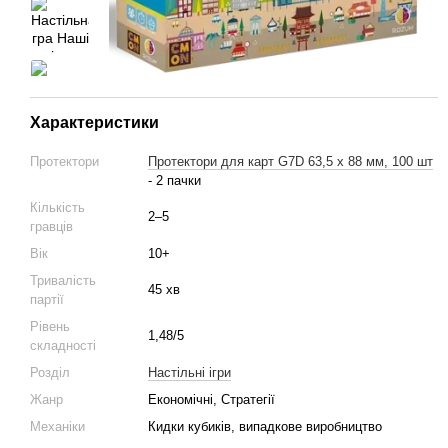
Характеристики
Протектори
Протектори для карт G7D 63,5 x 88 мм, 100 шт
- 2 пачки
Кількість
2–5
гравців
Вік
10+
Тривалість
45 хв
партії
Рівень
1,48/5
складності
Розділ
Настільні ігри
Жанр
Економічні, Стратегії
Механіки
Кидки кубиків, випадкове виробництво