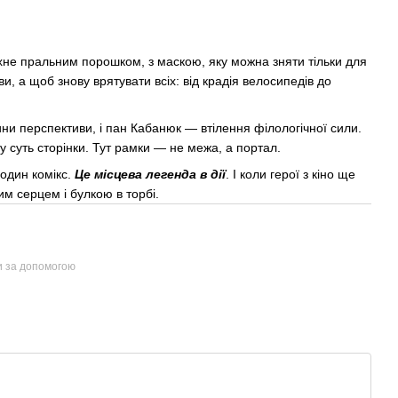
пахне пральним порошком, з маскою, яку можна зняти тільки для
, а щоб знову врятувати всіх: від крадія велосипедів до
ни перспективи, і пан Кабанюк — втілення філологічної сили.
суть сторінки. Тут рамки — не межа, а портал.
один комікс.
Це місцева легенда в дії
. І коли герої з кіно ще
м серцем і булкою в торбі.
и за допомогою