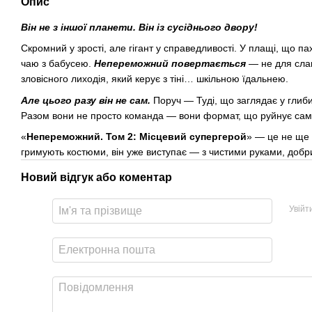
Опис
Він не з іншої планети. Він із сусіднього двору!
Скромний у зрості, але гігант у справедливості. У плащі, що 
чаю з бабусею.
Непереможний повертається
— не для слави
зловісного лиходія, який керує з тіні… шкільною їдальнею.
Але цього разу він не сам.
Поруч — Туді, що заглядає у глиби
Разом вони не просто команда — вони формат, що руйнує саму 
«
Непереможний. Том 2: Місцевий супергерой
» — це не ще 
гримують костюми, він уже виступає — з чистими руками, добри
Новий відгук або коментар
Увійт