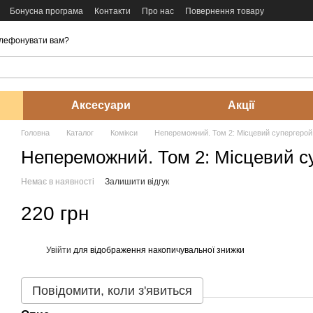
Бонусна програма
Контакти
Про нас
Повернення товару
лефонувати вам?
Аксесуари
Акції
Головна
Каталог
Комікси
Непереможний. Том 2: Місцевий супергерой
Непереможний. Том 2: Місцевий с
Немає в наявності
Залишити відгук
220 грн
Увійти
для відображення накопичувальної знижки
%
Повідомити, коли з'явиться