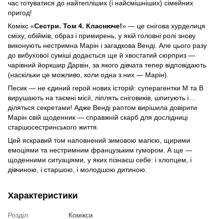
час готуватися до найтепліших (і найсмішніших) сімейних
пригод!
Комікс «
Сестри. Том 4. Класнюче!
» — це снігова хурделиця
сміху, обіймів, образ і примирень, у якій головні ролі знову
виконують нестримна Марін і загадкова Венді. Але цього разу
до вибухової суміші додається ще й хвостатий сюрприз —
чарівний йоркшир Дарвін, за якого дівчата тепер відповідають
(наскільки це можливо, коли одна з них — Марін).
Песик — не єдиний герой нових історій: суперагентки М та В
вирушають на таємні місії, ліплять сніговиків, шпигують і…
діляться секретами! Адже Венді раптом вирішила довірити
Марін свій щоденник — справжній скарб для дослідниці
старшосестринського життя.
Цей яскравий том наповнений зимовою магією, щирими
емоціями та нестримним французьким гумором. А ще —
щоденними ситуаціями, у яких пізнаєш себе: і хлопцем, і
дівчиною, і старшою, і молодшою дитиною.
Характеристики
Розділ
Комікси