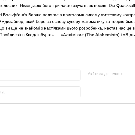
олосних. Німецькою його ігри часто звучать як поезія: Die
Q
uacksal
 Вольфґанґа Варша полягає в приголомшливому життєвому контрасті
еймдизайнер, який бере за основу сувору математику та теорію ймові
якщо ви ще не знайомі з настілками цього розробника, настав час це 
Пройдисвітів Кведлінбурга» —
«Алхіміки» (The Alchemists)
і
«Відь
Увійти за допомогою