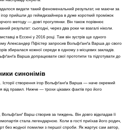
ні вдалося видати такий феноменальний результат, не маючи за
ох ігор прийшли до геймдизайнера в дуже короткий проміжок
орчого методу — довгі прогулянки. Він також порівнює
ний результат: сьогодні, через два роки чи взагалі ніколи.
тавці в Ессені у 2016 році. Там він зустрів ще одного
тому Александер Пфістер запросив Вольфґанґа Варша до свого
торів збиралася кожної середи в одному з місцевих закладів.
ьфґанґа Варша допрацювати свої прототипи та підготувати до
ники синонімів
ла. Історії створення ігор Вольфґанґа Варша — наче окремий
я від правил. Нижче — трохи цікавих фактів про його
 Вольфґанґ Варш створив за тиждень. Він довго відкладав її
демопартія стала легендарною. Коли в гості приїхав його родич,
арт без жодної помилки з першої спроби. Як жартує сам автор,