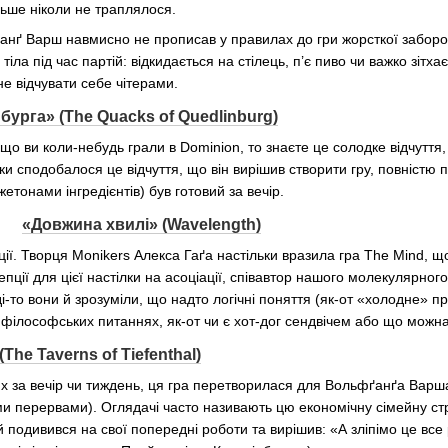
льше ніколи не траплялося.
анґ Варш навмисно не прописав у правилах до гри жорсткої заборо
тіла під час партій: відкидається на стілець, п’є пиво чи важко зітх
е відчувати себе чітерами.
урга» (The Quacks of Quedlinburg)
що ви коли-небудь грали в Dominion, то знаєте це солодке відчуття,
и сподобалося це відчуття, що він вирішив створити гру, повністю п
жетонами інгредієнтів) був готовий за вечір.
«Довжина хвилі» (Wavelength)
ції. Творця Monikers Алекса Гаґа настільки вразила гра The Mind,
ції для цієї настілки на асоціації, співавтор нашого молекулярного
ді-то вони й зрозуміли, що надто логічні поняття (як-от «холодне» 
філософських питаннях, як-от чи є хот-дог сендвічем або що можн
he Taverns of Tiefenthal)
их за вечір чи тиждень, ця гра перетворилася для Вольфґанґа Варш
ними перервами). Оглядачі часто називають цю економічну сімейну с
подивився на свої попередні роботи та вирішив: «А зліпімо це все 