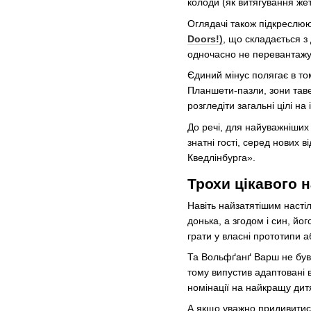
колоди (як витягування жет
Оглядачі також підкреслюю
Doors!)
, що складається з
одночасно не перевантажує
Єдиний мінус полягає в то
Планшети-пазли, зони таве
розгледіти загальні цілі на 
До речі, для найуважніших
знатні гості, серед нових 
Кведлінбурга».
Трохи цікавого н
Навіть найзатятішим насті
донька, а згодом і син, йо
грати у власні прототипи 
Та Вольфґанґ Варш не був б
тому випустив адаптовані в
номінації на найкращу дитя
А якщо уважно придивитис