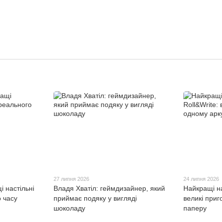
27 липня 2026
24 липня 2026
і настільні
Владя Хватіл: геймдизайнер, який
Найкращі на
о часу
приймає подяку у вигляді
великі приг
шоколаду
паперу