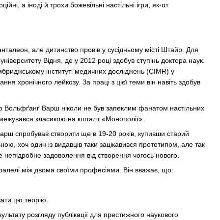
ні, а іноді й трохи божевільні настільні ігри, як-от
талеон, але дитинство провів у сусідньому місті Штайр. Для
ніверситету Відня, де у 2012 році здобув ступінь доктора наук.
бриджському інституті медичних досліджень (CIMR) у
ання хронічного лейкозу. За праці з цієї теми він навіть здобув
, що Вольфґанґ Варш ніколи не був запеклим фанатом настільних
обмежувався класикою на кшталт «Монополії».
арш спробував створити ще в 19-20 років, купивши старий
ною, хоч один із видавців таки зацікавився прототипом, але так
е непідробне задоволення від створення чогось нового.
аралелі між двома своїми професіями. Він вважає, що:
вати цю теорію.
зультату розгляду публікації для престижного наукового