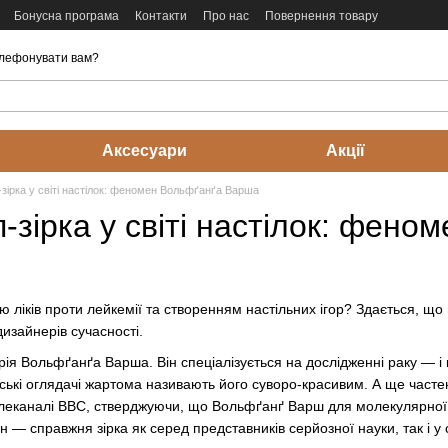
Бонусна програма
Контакти
Про нас
Повернення товару
лефонувати вам?
Аксесуари
Акції
зірка у світі настілок: феномен Вольфґанґа Варша
-зірка у світі настілок: фен
 ліків проти лейкемії та створенням настільних ігор? Здається, що 
изайнерів сучасності.
рія Вольфґанґа Варша. Він спеціалізується на дослідженні раку — і 
ійські оглядачі жартома називають його суворо-красивим. А ще част
еканалі BBC, стверджуючи, що Вольфґанґ Варш для молекулярної біо
ін — справжня зірка як серед представників серйозної науки, так і у сві