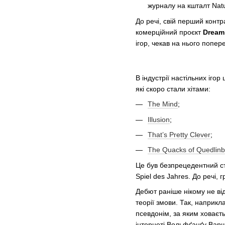
журналу на кшталт Natu
До речі, свій перший контр
комерційний проєкт
Dream
ігор, чекав на нього попер
В індустрії настільних іго
які скоро стали хітами:
The Mind
;
Illusion
;
That’s Pretty Clever
;
The Quacks of Quedlinb
Це був безпрецедентний ст
Spiel des Jahres. До речі,
Дебют раніше нікому не ві
теорії змови. Так, наприкл
псевдонім, за яким ховаєть
інтернеті Вольфґанґу Варш