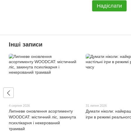
Надіслати
Інші записи
4 серпня 2026
31 липня 2026
Липневе оновлення асортименту
Думати ніколи: найкращ
WOODCAT: містичний ліс, закинута
ігри в режимі реальног
психлікарня і некерований
трамвай