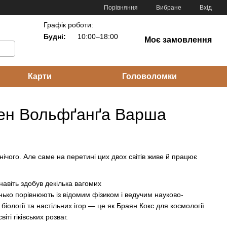
Порівняння
Вибране
Вхід
Графік роботи:
Будні:
10:00–18:00
Моє замовлення
Карти
Головоломки
омен Вольфґанґа Варша
нічого. Але саме на перетині цих двох світів живе й працює
навіть здобув декілька вагомих
енько порівнюють із відомим фізиком і ведучим науково-
логії та настільних ігор — це як Браян Кокс для космології
ті гіківських розваг.