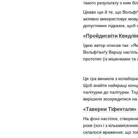
такого результату з ним бі
Цікаво ще й те, що Вольфґ
активно використовує мову 
допустимих підказок, щоб н
«Пройдисвіти Кведлінб
Ідею автор описав так: «Як
Вольфґанґу Варшу настільк
прототип (із мішечками та 
Ця гра виникла з колабора
Щоб знайти найкращі концеп
палітурки до палітурки. То
вирішили зосередитися на 
«Таверни Тіфенталя» (T
На фоні настілок, створен
роки (хоч і з кількамісяч
склалося враження, що той 