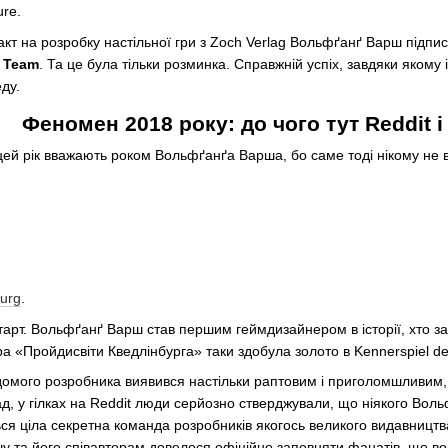
re.
акт на розробку настільної гри з Zoch Verlag Вольфґанґ Варш підписа
 Team
. Та це була тільки розминка. Справжній успіх, завдяки яком
еду.
Феномен 2018 року: до чого тут Reddit і
р цей рік вважають роком Вольфґанґа Варша, бо саме тоді нікому не ві
urg
.
арт. Вольфґанґ Варш став першим геймдизайнером в історії, хто за 
 гра «Пройдисвіти Кведлінбурга» таки здобула золото в Kennerspiel de
домого розробника виявився настільки раптовим і приголомшливим, 
ад, у гілках на Reddit люди серйозно стверджували, що ніякого Вол
ся ціла секретна команда розробників якогось великого видавництва. 
у та його співавторам довелося офіційно запевняти фанатів, що во