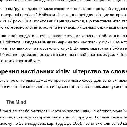
огічне підґрунтя, адже виникає закономірне питання: як одній люди
в створенні настілок? Найзнаковіше те, що ідеї для всіх цих чотирь
ни 2017 року. Сам Вольфґанґ Варш зізнається, що константа його тв
ею лотерейного білета, коли ти не знаєш, як швидко отримаєш очікува
шаленої продуктивності він вважає вельми корисне знайомство на вис
 Пфістера. Обидва геймдизайнери на той час жили у Відні. Саме 
иків (так званого «авторського столу»). Ця невелика група з 3–5 ав
й бажання щотижня показувати колегам новий прогрес змусили Вол
 за такий короткий час.
рення настільних хітів: чітерство та слов
ку з грою, то рідко думаємо про те, з якого хаосу ідей вона виник
ішалися геніальні осяяння, випадковості та навіть навмисне ухиленн
The Mind
ій гравцям треба викладати карти за зростанням, не обговорюючи їх,
е вірив, що гра, у яку треба грати в тиші, спрацює. Та саме перша 
ному по 15 випадкових карт (від 1 до 100), і вони виклали всі 30 к