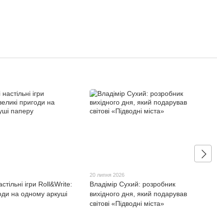
20 липня 2026
стільні ігри Roll&Write:
Владімір Сухий: розробник
оди на одному аркуші
вихідного дня, який подарував
світові «Підводні міста»