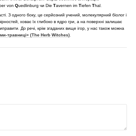
ber von
Q
uedlinburg чи Die
T
avernen im
T
iefen
T
hal.
. З одного боку, це серйозний учений, молекулярний біолог і
рностей, ховає їх глибоко в ядро гри, а на поверхні залишає
виправити. До речі, крім згаданих вище ігор, у нас також можна
ми-травниці» (The Herb Witches)
.