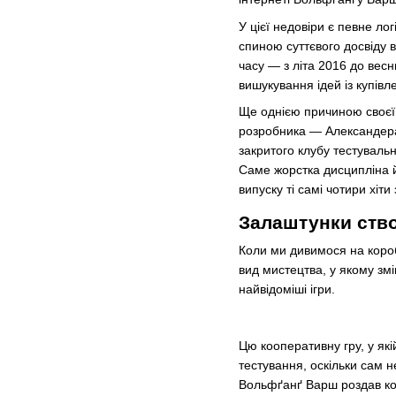
У цієї недовіри є певне л
спиною суттєвого досвіду 
часу — з літа 2016 до вес
вишукування ідей із купівл
Ще однією причиною своєї 
розробника — Александера
закритого клубу тестувальн
Саме жорстка дисципліна 
випуску ті самі чотири хіти
Залаштунки ство
Коли ми дивимося на короб
вид мистецтва, у якому зм
найвідоміші ігри.
Цю кооперативну гру, у як
тестування, оскільки сам н
Вольфґанґ Варш роздав кож