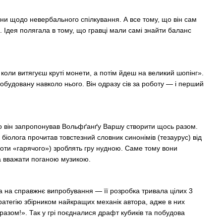
ни щодо невербального спілкування. А все тому, що він сам
ає. Ідея полягала в тому, що гравці мали самі знайти баланс
 коли витягуєш круті монети, а потім йдеш на великий шопінг».
обудовану навколо нього. Він одразу сів за роботу — і перший
 що він запропонував Вольфґанґу Варшу створити щось разом.
 біолога прочитав товстезний словник синонімів (тезаурус) від
проти «гарячого») зроблять гру нудною. Саме тому вони
а вважати поганою музикою.
а на справжнє випробування — її розробка тривала цілих 3
тратегію збірником найкращих механік автора, адже в них
разом!». Так у грі поєдналися драфт кубиків та побудова