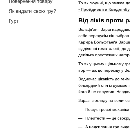
Повернення товару
То як людині, що звикла до
«Пройдисвіти Кведлінбу
Як видати свою гру?
Від ліків проти 
Гурт
Вольфґанґ Варш народився 
себе передусім він вибрав 
Кар’єра Вольфґанґа Варша 
відділенні гематології, де 
декілька престижних нагор
То як у цьому щільному гр
ігор — аж до переїзду у В
Водночас цікавість до гей
більярдний стіл із думкою 
його й не випустив. Невда
Зараз, з огляду на величез
Пошук ігрової механіки
Плейтести — це своєрід
А надсилання гри видав