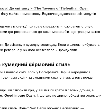
аля: До світанку!» (The Taverns of Tiefenthal: Open
у» базу майже немає сенсу. Водночас додавання всіх модулів
цькому містечку), ця гра є справжнім «пожирачем столу».
нями гра розростається до таких масштабів, що гравцям важко
: До світанку!» кумедну великодку. Коли в шинок прибувають
мий реверанс у бік його бестселера «Пройдисвіти
 та кумедний фірмовий стиль
ки з появою сім’ї. Коли у Вольфґанґа Варша народилася
міг годинами сидіти за складними стратегіями, а тому почав
шив створити ігри, у які зміг би грати зі своїми дітьми, а
o: Quedlinburg Dash
. І, що вже не дивно, обидві гри отримали
рмовий стиль. Вольфґанґ Варш обожнює алітерацію —