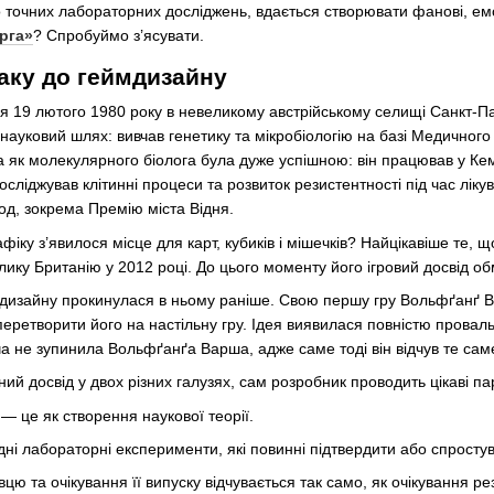
 точних лабораторних досліджень, вдається створювати фанові, емоцій
рга»
? Спробуймо з’ясувати.
раку до геймдизайну
19 лютого 1980 року в невеликому австрійському селищі Санкт-Пан
науковий шлях: вивчав генетику та мікробіологію на базі Медичного у
як молекулярного біолога була дуже успішною: він працював у Кем
досліджував клітинні процеси та розвиток резистентності під час лікув
од, зокрема Премію міста Відня.
афіку з’явилося місце для карт, кубиків і мішечків? Найцікавіше те
елику Британію у 2012 році. До цього моменту його ігровий досвід 
мдизайну прокинулася в ньому раніше. Свою першу гру Вольфґанґ В
перетворити його на настільну гру. Ідея виявилася повністю проваль
ча не зупинила Вольфґанґа Варша, адже саме тоді він відчув те сам
ний досвід у двох різних галузях, сам розробник проводить цікаві п
 — це як створення наукової теорії.
ні лабораторні експерименти, які повинні підтвердити або спросту
цю та очікування її випуску відчувається так само, як очікування ре