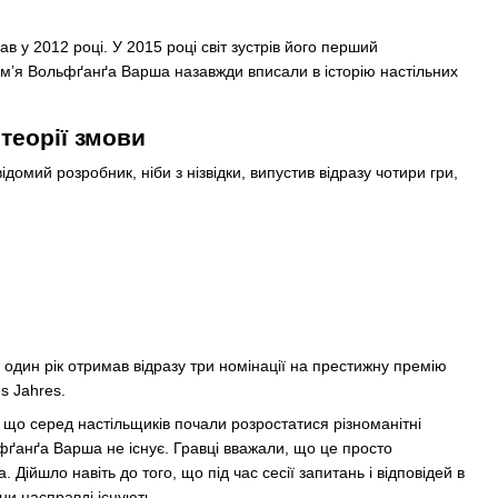
в у 2012 році. У 2015 році світ зустрів його перший
у ім’я Вольфґанґа Варша назавжди вписали в історію настільних
 теорії змови
домий розробник, ніби з нізвідки, випустив відразу чотири гри,
один рік отримав відразу три номінації на престижну премію
s Jahres.
що серед настільщиків почали розростатися різноманітні
ьфґанґа Варша не існує. Гравці вважали, що це просто
Дійшло навіть до того, що під час сесії запитань і відповідей в
ни насправді існують.