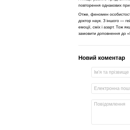
повторення однакових приг
Отже, феномен особистості
доктор наук. З іншого — г
емоції, сміх і азарт. Тож 
замовити доповнення до «
Новий коментар