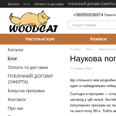
Перейти до основного контенту
Каталог
Блог
Оплата та доставка
ПУБЛІЧНИЙ ДОГОВІР (ОФЕРТА)
Як видати свою гру?
Гурт
+380950036974
Перете
Настільні ігри
Комікси
Каталог
Головна
Блог
Наукова поп-
Наукова поп
Блог
Оплата та доставка
11 червня 2026
ПУБЛІЧНИЙ ДОГОВІР
Що спільного між розробкою
(ОФЕРТА)
один із найвідоміших геймд
Бонусна програма
Сьогодні в програмі — істо
Контакти
нагород у цій галузі. Англ
популярних програм на тел
Про нас
та синті-попу 90-х. Тобто в