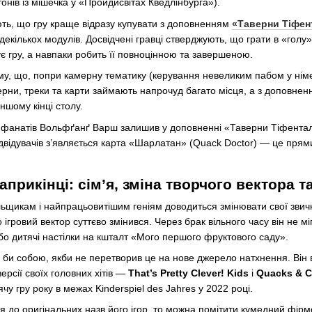
онів із мішечка у «Пройдисвітах Кведлінбурга»).
ть, що гру краще відразу купувати з доповненням
«Таверни Тіфент
 декількох модулів. Досвідчені гравці стверджують, що грати в «гол
 гру, а навпаки робить її повноцінною та завершеною.
му, що, попри камерну тематику (керування невеликим пабом у німе
рни, треки та карти займають напрочуд багато місця, а з доповнен
іншому кінці столу.
 фанатів Вольфґанґ Варш залишив у доповненні «Таверни Тіфенталя
відвідувачів з’являється карта «Шарлатан» (Quack Doctor) — це пря
априкінці: сім’я, зміна творчого вектора
льщикам і найпрацьовитішим геніям доводиться змінювати свої звич
го ігровий вектор суттєво змінився. Через брак вільного часу він не 
або дитячі настілки на кшталт «Мого першого фруктового саду».
и собою, якби не перетворив це на нове джерело натхнення. Він вирі
ерсії своїх головних хітів —
That’s Pretty Clever! Kids
і
Quacks & C
чу гру року в межах Kinderspiel des Jahres у 2022 році.
я до оригінальних назв його ігор, то можна помітити кумедний фі