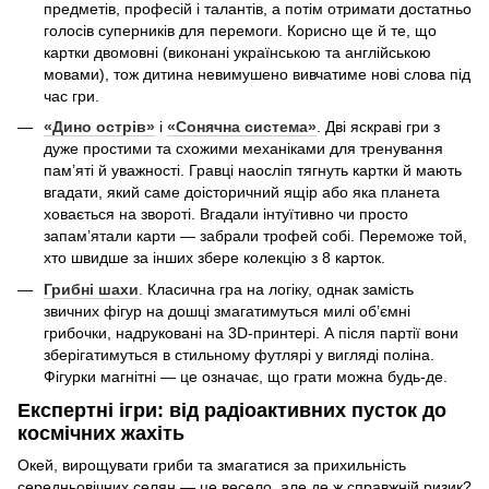
предметів, професій і талантів, а потім отримати достатньо
голосів суперників для перемоги. Корисно ще й те, що
картки двомовні (виконані українською та англійською
мовами), тож дитина невимушено вивчатиме нові слова під
час гри.
«Дино острів»
і
«Сонячна система»
. Дві яскраві гри з
дуже простими та схожими механіками для тренування
пам’яті й уважності. Гравці наосліп тягнуть картки й мають
вгадати, який саме доісторичний ящір або яка планета
ховається на звороті. Вгадали інтуїтивно чи просто
запам’ятали карти — забрали трофей собі. Переможе той,
хто швидше за інших збере колекцію з 8 карток.
Грибні шахи
. Класична гра на логіку, однак замість
звичних фігур на дошці змагатимуться милі об’ємні
грибочки, надруковані на 3D-принтері. А після партії вони
зберігатимуться в стильному футлярі у вигляді поліна.
Фігурки магнітні — це означає, що грати можна будь-де.
Експертні ігри: від радіоактивних пусток до
космічних жахіть
Окей, вирощувати гриби та змагатися за прихильність
середньовічних селян — це весело, але де ж справжній ризик?