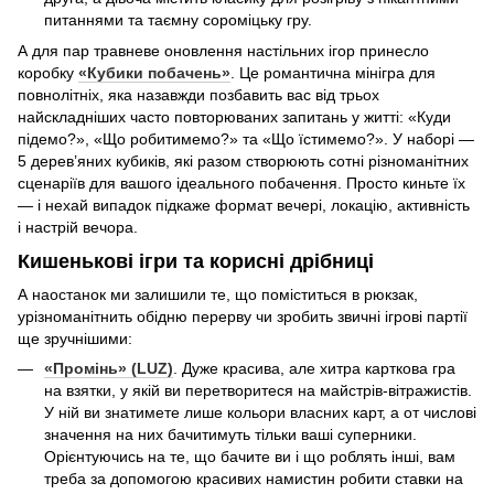
питаннями та таємну сороміцьку гру.
А для пар травневе оновлення настільних ігор принесло
коробку
«Кубики побачень»
. Це романтична мінігра для
повнолітніх, яка назавжди позбавить вас від трьох
найскладніших часто повторюваних запитань у житті: «Куди
підемо?», «Що робитимемо?» та «Що їстимемо?». У наборі —
5 дерев’яних кубиків, які разом створюють сотні різноманітних
сценаріїв для вашого ідеального побачення. Просто киньте їх
— і нехай випадок підкаже формат вечері, локацію, активність
і настрій вечора.
Кишенькові ігри та корисні дрібниці
А наостанок ми залишили те, що поміститься в рюкзак,
урізноманітнить обідню перерву чи зробить звичні ігрові партії
ще зручнішими:
«Промінь» (LUZ)
. Дуже красива, але хитра карткова гра
на взятки, у якій ви перетворитеся на майстрів-вітражистів.
У ній ви знатимете лише кольори власних карт, а от числові
значення на них бачитимуть тільки ваші суперники.
Орієнтуючись на те, що бачите ви і що роблять інші, вам
треба за допомогою красивих намистин робити ставки на