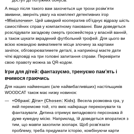
А якщо після такого вам захочеться ще трохи розім’яти
звивини, зверніть увагу на комплект детективних ігор
«Мінізлочин»
. Цей швидкий кооператив об’єднує відразу шість
самостійних справ у компактному пакованні. Вам доведеться
розслідувати загадкову смерть гросмейстера у власній ванній,
а також шукати вкрадений футбольний трофей. Для цього ви
всією командою вивчатимете місце злочину за картами
зачіпок, обговорюватимете деталі, а наприкінці маєте дати
чіткі відповіді на три головні запитання справи. Перевірити
свою правоту можна за QR-кодом.
Ігри для дітей: фантазуємо, тренуємо пам’ять і
вчимося граючись
Для наших найменших (але найвибагливіших) настільщиків
WOODCAT також має низку новинок:
«Обрані: Діти» (Chosen: Kids)
. Весела розмовна гра, у
якій переможе той, хто вміє найкраще переконувати та
фантазувати. Дитина отримує випадкового персонажа й
дуже кумедну місію. Наприклад, їй доведеться впоратися з
тим, що мавпи захопили зоопарк. Щоб розв’язати
проблему, треба придумати історію, комбінуючи карти