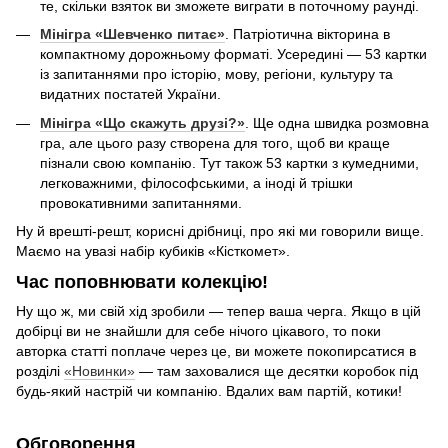
те, скільки взяток ви зможете виграти в поточному раунді.
Мінігра «Шевченко питає»
. Патріотична вікторина в
компактному дорожньому форматі. Усередині — 53 картки
із запитаннями про історію, мову, регіони, культуру та
видатних постатей України.
Мінігра «Що скажуть друзі?»
. Ще одна швидка розмовна
гра, але цього разу створена для того, щоб ви краще
пізнали свою компанію. Тут також 53 картки з кумедними,
легковажними, філософськими, а іноді й трішки
провокативними запитаннями.
Ну й врешті-решт, корисні дрібниці, про які ми говорили вище.
Маємо на увазі набір кубиків «Кісткомет».
Час поповнювати колекцію!
Ну що ж, ми свій хід зробили — тепер ваша черга. Якщо в цій
добірці ви не знайшли для себе нічого цікавого, то поки
авторка статті поплаче через це, ви можете покопирсатися в
розділі
«Новинки»
— там заховалися ще десятки коробок під
будь-який настрій чи компанію. Вдалих вам партій, котики!
Обговорення