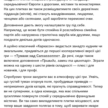
середньовічної Європи з дорогами, містами та монастирями.
На цих плитках ви також розміщуватимете своїх дерев’яних
підданців (міплів), які стануть мандрівниками, лицарями,
ченцями або селянами, щоб заробляти переможні очки.
Доповнення дають змогу налаштувати гру під себе.
Наприклад, це може бути спокійна й розслаблена сімейна
партія або напружена стратегічна заруба між друзями, якщо
поєднати декілька допів одночасно.
А щойно класичний «Каркасон» видасться занадто нудним чи
змагальним, придивіться до першої кооперативної версії цієї
гри —
«Тумани над Carcassonne»
. До речі, сюди також
включене доповнення
«Привиди, замки та цвинтарі»
. Зіграти
можна на одному з шести рівнів складності — плюс і для
новачків, і для профі.
Спробуємо трохи занурити вас в атмосферу цієї гри. Уявіть,
що густий туман огорнув поля, пробудивши привидів —
неприкаяних духів катарів, які прагнуть справедливості. Тепер
ви не суперники, а одна команда, яка має спільними
зусиллями повернути спокій у середньовічне французьке
містечко. Ви так само викладатимете плитки місцевості, але
тепер ваше завдання полягає в тому, щоб закривати хмари