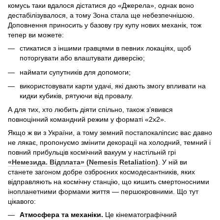
комусь таки вдалося дістатися до «Джерела», однак воно
дестабілізувалося, а тому Зона стала ще небезпечнішою.
Доповнення приносить у базову гру купу нових механік, тож
тепер ви можете:
стикатися з іншими гравцями в певних локаціях, щоб
поторгувати або влаштувати диверсію;
наймати супутників для допомоги;
використовувати карти удачі, які дають змогу впливати на
кидки кубиків, рятуючи від провалу.
А для тих, хто любить діяти спільно, також з’явився
повноцінний командний режим у форматі «2х2».
Якщо ж ви з України, а тому земний постапокаліпсис вас давно
не лякає, пропонуємо змінити декорації на холодний, темний і
повний прибульців космічний вакуум у настільній грі
«Немезида. Відплата» (Nemesis Retaliation)
. У ній ви
станете загоном добре озброєних космодесантників, яких
відправляють на космічну станцію, що кишить смертоносними
інопланетними формами життя — першокровними. Що тут
цікавого:
Атмосфера та механіки.
Це кінематографічний