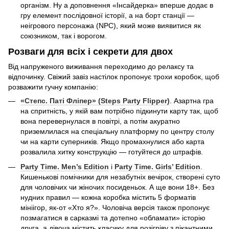
організм. Ну а доповнення «Інсайдерка» вперше додає в
гру елемент послідовної історії, а на борт станції —
неігрового персонажа (NPC), який може виявитися як
союзником, так і ворогом.
Розваги для всіх і секрети для двох
Від напруженого виживання переходимо до релаксу та
відпочинку. Свіжий завіз настілок пропонує трохи коробок, щоб
розважити гучну компанію:
«Степс. Паті Фліпер» (Steps Party Flipper)
. Азартна гра
на спритність, у якій вам потрібно підкинути карту так, щоб
вона перевернулася в повітрі, а потім акуратно
приземлилася на спеціальну платформу по центру столу
чи на карти суперників. Якщо промахнулися або карта
розвалила хитку конструкцію — готуйтеся до штрафів.
Party Time. Men’s Edition
і
Party Time. Girls’ Edition
.
Кишенькові помічники для незабутніх вечірок, створені суто
для чоловічих чи жіночих посиденьок. А ще вони 18+. Без
нудних правил — кожна коробка містить 5 форматів
мініігор, як-от «Хто я?». Чоловіча версія також пропонує
позмагатися в сарказмі та дотепно «обламати» історію
друга, а дівоча містить класику для розігріву з пікантними