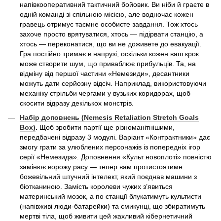
напівкооперативний тактичний бойовик. Ви ніби й граєте в
одній команді зі спільною місією, але водночас кожен
гравець отримує таємне особисте завдання. Тож хтось
захоче просто врятуватися, хтось — підірвати станцію, а
хтось — переконатися, що ви не доживете до евакуації.
Гра постійно тримає в напрузі, оскільки кожен ваш крок
може створити шум, що приваблює прибульців. Та, на
відміну від першої частини «Немезиди», десантники
можуть дати серйозну відсіч. Наприклад, використовуючи
механіку стрільби чергами у вузьких коридорах, щоб
скосити відразу декількох монстрів.
Набір доповнень (Nemesis Retaliation Stretch Goals
Box)
.
Щоб зробити партії ще різноманітнішими,
передбачені відразу 3 модулі. Варіант «Контрактники» дає
змогу грати за улюблених персонажів із попередніх ігор
серії «Немезида». Доповнення «Культ новоплоті» повністю
замінює ворожу расу — тепер вам протистоятиме
божевільний штучний інтелект, який поєднав машини з
біотканиною. Замість королеви чужих з’явиться
материнський мозок, а по станції блукатимуть культисти
(напівживі люди-батарейки) та смикунці, що збиратимуть
мертві тіла, щоб живити цей жахливий кібернетичний