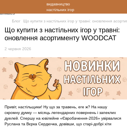
Блог
Що купити з настільних ігор у травні: оновлення асо
Що купити з настільних ігор у травні:
оновлення асортименту WOODCAT
2 червня 2026
Привіт, настільщики! Ну що за травень, еге ж? На нашу
скромну думку — місяць легендарних повернень і запеклих
дуелей. Спершу на ювілейне «Євробачення-2026» увірвалися
Руслана та Вєрка Сердючка, довівши, що старі-добрі хіти