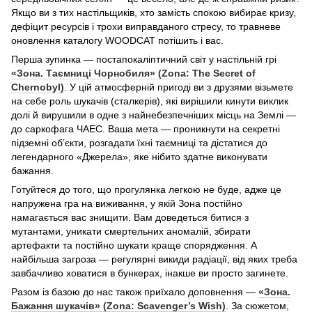
Якщо ви з тих настільщиків, хто замість спокою вибирає кризу,
дефіцит ресурсів і трохи виправданого стресу, то травневе
оновлення каталогу WOODCAT потішить і вас.
Перша зупинка — постапокаліптичний світ у настільній грі
«Зона. Таємниці Чорнобиля» (Zona: The Secret of
Chernobyl)
. У цій атмосферній пригоді ви з друзями візьмете
на себе роль шукачів (сталкерів), які вирішили кинути виклик
долі й вирушили в одне з найнебезпечніших місць на Землі —
до саркофага ЧАЕС. Ваша мета — проникнути на секретні
підземні об’єкти, розгадати їхні таємниці та дістатися до
легендарного «Джерела», яке нібито здатне виконувати
бажання.
Готуйтеся до того, що прогулянка легкою не буде, адже це
напружена гра на виживання, у якій Зона постійно
намагається вас знищити. Вам доведеться битися з
мутантами, уникати смертельних аномалій, збирати
артефакти та постійно шукати краще спорядження. А
найбільша загроза — регулярні викиди радіації, від яких треба
завбачливо ховатися в бункерах, інакше ви просто загинете.
Разом із базою до нас також приїхало доповнення —
«Зона.
Бажання шукачів» (Zona: Scavenger’s Wish)
. За сюжетом,