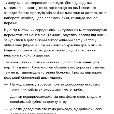
туману та втихомирювати привидів. Діяти доведеться
максимально злагоджено, адже якщо на полі з’явиться
занадто багато привидів або закінчаться плитки до того, як ви
наберете необхідні для перемоги очки, команда зазнає
поразки.
Ну а від містичних середньовічних туманних міст пропонуємо
переміститися на землю. Точніше, опустити погляд під ноги й
зануритися в дивовижний мікроскопічний світ у настілці
«Міцелія» (Mycelia)
. Це неймовірно красива гра, у якій ви
будете боротися за ресурси й території для створення
власного грибного царства.
Тут є ще цікавий освітній момент, що особливо цінно для
партій із дітьми. Хоча кого ми обманюємо, дорослі у свій час
теж не всі відповідально вчили біологію. Ігролад відтворює
реальний біологічний цикл міцелію:
На модульному ігровому полі за допомогою яскравих
трикутних тайлів ви вирощуватимете гриби.
Далі ви поширюватимете від них фішки спор, кидаючи
спеціальний кубик напрямку вітру.
А потім доводитимете їх до розкладу, відкриваючи собі
доступ до потужних бонусів.