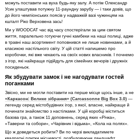
можуть поставити на вуха будь-яку залу. А потім Олександр
Усик улаштував потужну 11-раундну зарубу — і таки довів, що
до його чемпіонських поясів у надважкій вазі чужинцям на
кшталт Ріко Верховена зась!
Ми у WOODCAT час від часу спостерігали за цим святом
життя, паралельно готуючи гучні камбеки на наші полиці, адже
в травні наш асортимент поповнився не лише новинками, а й
класикою настільного світу. У цій статті напишемо про
коробочки, які вже чекають на своїх нових власників. І почнемо
з ігор, які найкраще підійдуть для сімейних вечорів і дружніх
посиденьок.
Як збудувати замок і не нагодувати гостей
поганками
Звісно, ми не могли поставити на перше місце щось інше, а не
«Каркасон: Велике зібрання» (Carcassonne Big Box 3.0)
—
легенду серед містобудівних ігор, з якої, власне, найкраще й
починати знайомство з настілками. У цій коробці міститься
базова гра, а також 11 доповнень, серед яких «Річка»,
«Таверни та собори», «Чарівник і відьма», «Кола на полях».
Що ж доведеться робити? Ви по черзі викладатимете
квадратні плитки місцевості, розбудовуючи ландшафт