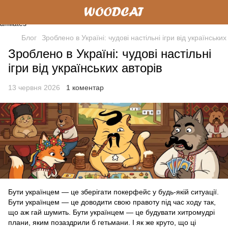
Блог
Зроблено в Україні: чудові настільні ігри від українських
Зроблено в Україні: чудові настільні
ігри від українських авторів
13 червня 2026
1 коментар
Бути українцем — це зберігати покерфейс у будь-якій ситуації.
Бути українцем — це доводити свою правоту під час ходу так,
що аж гай шумить. Бути українцем — це будувати хитромудрі
плани, яким позаздрили б гетьмани. І як же круто, що ці