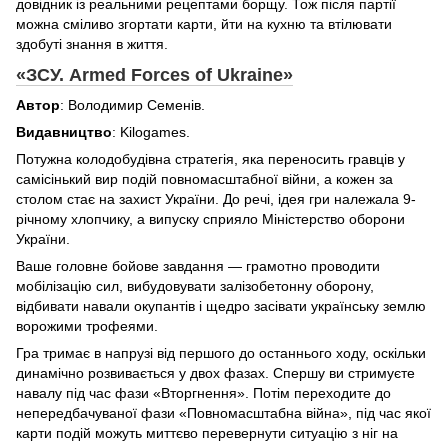
довідник із реальними рецептами борщу. Тож після партії
можна сміливо згортати карти, йти на кухню та втілювати
здобуті знання в життя.
«ЗСУ. Armed Forces of Ukraine»
Автор
: Володимир Семенів.
Видавництво
: Kilogames.
Потужна колодобудівна стратегія, яка переносить гравців у
самісінький вир подій повномасштабної війни, а кожен за
столом стає на захист України. До речі, ідея гри належала 9-
річному хлопчику, а випуску сприяло Міністерство оборони
України.
Ваше головне бойове завдання — грамотно проводити
мобілізацію сил, вибудовувати залізобетонну оборону,
відбивати навали окупантів і щедро засівати українську землю
ворожими трофеями.
Гра тримає в напрузі від першого до останнього ходу, оскільки
динамічно розвивається у двох фазах. Спершу ви стримуєте
навалу під час фази «Вторгнення». Потім переходите до
непередбачуваної фази «Повномасштабна війна», під час якої
карти подій можуть миттєво перевернути ситуацію з ніг на