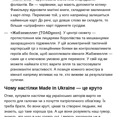
фоліантів. Ви — чарівники, що мають допомогти котику-
Фамільяру відновити магічні книги, складаючи заклинання
з карт-літер. Переможе той, у кого наприкінці залишиться
найменше карт. До речі, що довше слово ви складете, то
більше «штрафних» карт підкинете сусідам.
«Жабземелля» (TOADgeon)
. У центрі сюжету —
протистояння між лицарями Королівства та мешканцями
захаращеного підземелля. У цій асиметричній тактичній
картярській грі з позиційними боями ви контролюватимете
героїв або босів, щоб захоплювати кімнати Жабземелля —
саме це є ключовою умовою для перемоги. У свій хід ви
можете наймати істот, варити зілля та застосовувати
різноманітні властивості. А позиція кожного монстра в
кімнаті напряму впливає на те, хто виживе за результатами
сутички.
Чому настілки Made in Ukraine — це круто
Отже, купувати настілки від українських авторів варто не
просто для галочки чи з почуття патріотичного обов’язку. Їх
треба брати, бо вони круті, цікаві та створені людьми, які
знають, що таке хороша гра. А ще вони розуміють наш гумор,
знають, від чого в нас горять очі, і вміють загорнути це в