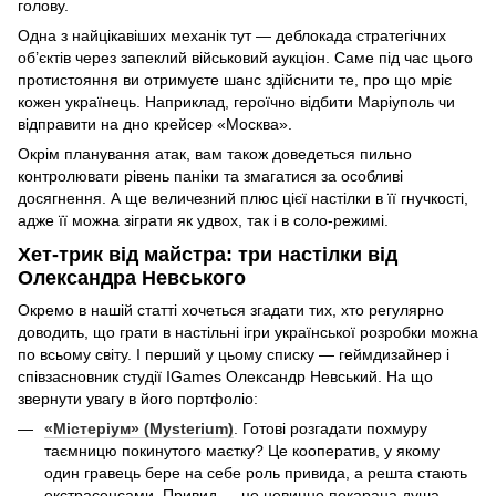
голову.
Одна з найцікавіших механік тут — деблокада стратегічних
об’єктів через запеклий військовий аукціон. Саме під час цього
протистояння ви отримуєте шанс здійснити те, про що мріє
кожен українець. Наприклад, героїчно відбити Маріуполь чи
відправити на дно крейсер «Москва».
Окрім планування атак, вам також доведеться пильно
контролювати рівень паніки та змагатися за особливі
досягнення. А ще величезний плюс цієї настілки в її гнучкості,
адже її можна зіграти як удвох, так і в соло-режимі.
Хет-трик від майстра: три настілки від
Олександра Невського
Окремо в нашій статті хочеться згадати тих, хто регулярно
доводить, що грати в настільні ігри української розробки можна
по всьому світу. І перший у цьому списку — геймдизайнер і
співзасновник студії IGames Олександр Невський. На що
звернути увагу в його портфоліо:
«Містеріум» (Mysterium)
. Готові розгадати похмуру
таємницю покинутого маєтку? Це кооператив, у якому
один гравець бере на себе роль привида, а решта стають
екстрасенсами. Привид — це невинно покарана душа