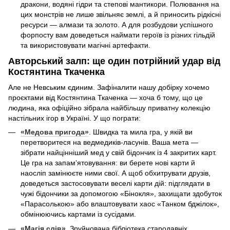
дракони, водяні гідри та степові мантикори. Полювання на
цих монстрів не лише звільняє землі, а й приносить рідкісні
ресурси — алмази та золото. А для розбудови успішного
форпосту вам доведеться наймати героїв із різних гільдій
та використовувати магічні артефакти.
Авторський залп: ще один потрійний удар від
Костянтина Ткаченка
Але не Невським єдиним. Зафіналити нашу добірку хочемо
проєктами від Костянтина Ткаченка — хоча б тому, що це
людина, яка офіційно зібрала найбільшу приватну колекцію
настільних ігор в Україні. У що пограти:
«Медова пригода»
. Швидка та мила гра, у якій ви
перетворитеся на ведмедиків-ласунів. Ваша мета —
зібрати найцінніший мед у свій бідончик із 4 закритих карт.
Це гра на запамʼятовування: ви берете нові карти й
наосліп замінюєте ними свої. А щоб обхитрувати друзів,
доведеться застосовувати веселі карти дій: підглядати в
чужі бідончики за допомогою «Бінокля», захищати здобуток
«Парасолькою» або влаштовувати хаос «Танком бджілок»,
обмінюючись картами із сусідами.
«Магія слів»
. Зруйнована бібліотека стародавніх