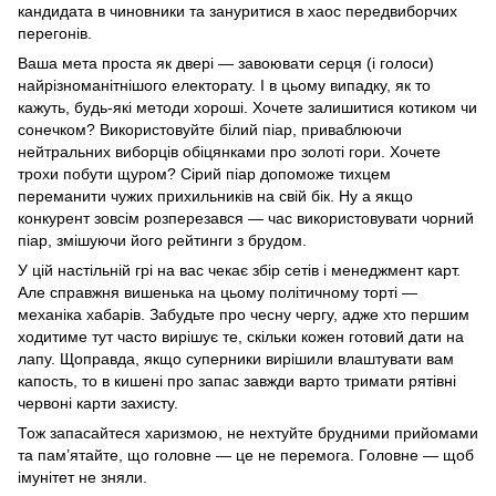
кандидата в чиновники та зануритися в хаос передвиборчих
перегонів.
Ваша мета проста як двері — завоювати серця (і голоси)
найрізноманітнішого електорату. І в цьому випадку, як то
кажуть, будь-які методи хороші. Хочете залишитися котиком чи
сонечком? Використовуйте білий піар, приваблюючи
нейтральних виборців обіцянками про золоті гори. Хочете
трохи побути щуром? Сірий піар допоможе тихцем
переманити чужих прихильників на свій бік. Ну а якщо
конкурент зовсім розперезався — час використовувати чорний
піар, змішуючи його рейтинги з брудом.
У цій настільній грі на вас чекає збір сетів і менеджмент карт.
Але справжня вишенька на цьому політичному торті —
механіка хабарів. Забудьте про чесну чергу, адже хто першим
ходитиме тут часто вирішує те, скільки кожен готовий дати на
лапу. Щоправда, якщо суперники вирішили влаштувати вам
капость, то в кишені про запас завжди варто тримати рятівні
червоні карти захисту.
Тож запасайтеся харизмою, не нехтуйте брудними прийомами
та пам’ятайте, що головне — це не перемога. Головне — щоб
імунітет не зняли.