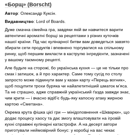
«Борщ» (Borscht)
Автор
: Олександр Куксін.
Видавництво
: Lord of Boards.
Дуже смачна сімейна гра, завдяки якій ви навчитеся варити
автентичні ароматні борщі за рецептами з різних куточків
нашої країни. Під час кулінарної битви вам доведеться завзято
збирати сети продуктів і впевнено торгуватися на спільному
ринку, щоб першим викласти в каструлю інгредієнти, зазначені
у вашому таємному рецепті.
Але будьте на сторожі, бо українська кухня — це не тільки про
смак і затишок, а й про характер. Саме тому сусід по столу
запросто може підкинути вам у казан карту «Перець вогник»,
щоб поцупити трохи буряка чи найапетитніший шматок м’яса.
Та не страшно, адже справжній український ґазда завжди знає,
чим крити — і вчасно відіб’є будь-яку капосну атаку жирною
картою «Сметана».
Окрема крута фішка цієї гри — мінідоповнення «Шкварки», що
додає процесу хаосу та дає змогу влаштовувати на ігровій
кухні справжні кулінарні катастрофи. А на десерт автори
приготували неймовірний бонус: у коробці на вас чекає