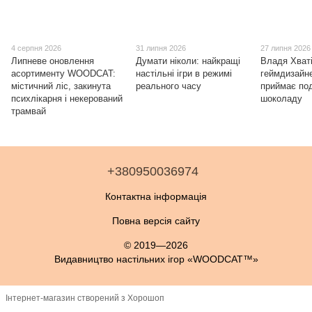
4 серпня 2026
31 липня 2026
27 липня 2026
Липневе оновлення
Думати ніколи: найкращі
Владя Хваті
асортименту WOODCAT:
настільні ігри в режимі
геймдизайне
містичний ліс, закинута
реального часу
приймає под
психлікарня і некерований
шоколаду
трамвай
+380950036974
Контактна інформація
Повна версія сайту
© 2019—2026
Видавництво настільних ігор «WOODCAT™»
Інтернет-магазин створений з Хорошоп