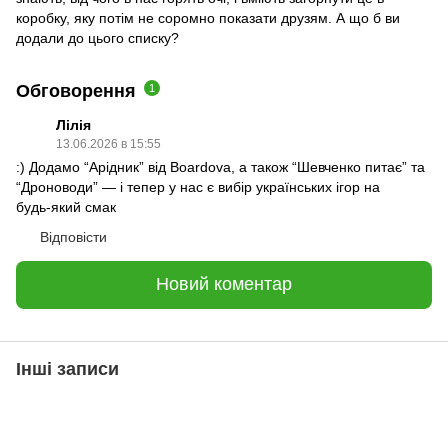
коробку, яку потім не соромно показати друзям. А що б ви
додали до цього списку?
Обговорення
1
Лілія
13.06.2026 в 15:55
:) Додамо “Арідник” від Boardova, а також “Шевченко питає” та
“Дроноводи” — і тепер у нас є вибір українських ігор на
будь‑який смак
Відповісти
Новий коментар
Інші записи