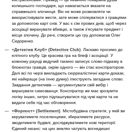
колишнього господаря, що намагається вказати на
справжнього злочинця. Він не може розмовляти чи
використовувати жести, зате може спілкуватися з гравцями
за допомогою карт снів. У вас є сім ігрових днів, щоб через
асоціації вирахувати вбивцю, а також з’ясувати предмет і
місце злочину. До речі, створити цю гру допомагав Олег
Сидоренко.
«Детектив Клуб» (Detective Club)
. Ласкаво просимо до
елітного клубу. Це красива гра на блеф і асоціації. У
кожному раунді ведучий таємно записує слово-підказку в
блокнотах гравців, окрім одного — він стає конспіратором.
Далі всі по черзі викладають сюрреалістичні карти-докази,
які найкраще (на їхню думку) ілюструють загадане слово.
Завдання детективів — аргументувати свій вибір і
вирахувати самозванця. Конспіратор же має зрозуміти
логіку інших, хитро підлаштуватися під чужі карти та не
видати себе під час обговорення.
«Форпост» (Settlement)
. Містобудівна стратегія, у якій ви
керуватимете поселенцями, збиратимете ресурси,
зводитимете будівлі, досліджуватимете нові території.
Єдиний нюанс: на цих землях чатують вогнедишні