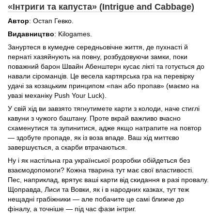
«Інтриги та капуста» (Intrigue and Cabbage)
Автор
: Остап Гевко.
Видавництво
: Kilogames.
Зануртеся в кумедне середньовічне життя, де пухнасті й
пернаті хазяйнують на повну, розбудовуючи замки, поки
поважний барон Швайн Абенштерн кусає лікті та готується до
навали сіроманців. Це весела картярська гра на перевірку
удачі за козацьким принципом «пан або пропав» (маємо на
увазі механіку Push Your Luck).
У свій хід ви завзято тягнутимете карти з колоди, наче стиглі
кавуни з чужого баштану. Проте вкрай важливо вчасно
схаменутися та зупинитися, адже якщо натрапите на повтор
— здобуте пропаде, як із воза впаде. Ваш хід миттєво
завершується, а скарби втрачаються.
Ну і як настільна гра української розробки обійдеться без
взаємодопомоги? Кожна тварина тут має свої властивості.
Пес, наприклад, врятує ваші карти від скидання в разі провалу.
Щоправда, Лиси та Вовки, як і в народних казках, тут теж
нещадні грабіжники — але побачите це самі ближче до
фіналу, а точніше — під час фази інтриг.