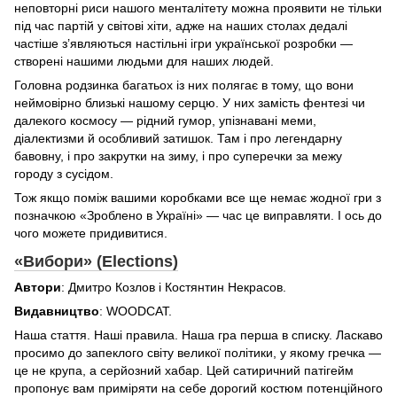
неповторні риси нашого менталітету можна проявити не тільки
під час партій у світові хіти, адже на наших столах дедалі
частіше з’являються настільні ігри української розробки —
створені нашими людьми для наших людей.
Головна родзинка багатьох із них полягає в тому, що вони
неймовірно близькі нашому серцю. У них замість фентезі чи
далекого космосу — рідний гумор, упізнавані меми,
діалектизми й особливий затишок. Там і про легендарну
бавовну, і про закрутки на зиму, і про суперечки за межу
городу з сусідом.
Тож якщо поміж вашими коробками все ще немає жодної гри з
позначкою «Зроблено в Україні» — час це виправляти. І ось до
чого можете придивитися.
«Вибори» (Elections)
Автори
: Дмитро Козлов і Костянтин Некрасов.
Видавництво
: WOODCAT.
Наша стаття. Наші правила. Наша гра перша в списку. Ласкаво
просимо до запеклого світу великої політики, у якому гречка —
це не крупа, а серйозний хабар. Цей сатиричний патігейм
пропонує вам приміряти на себе дорогий костюм потенційного